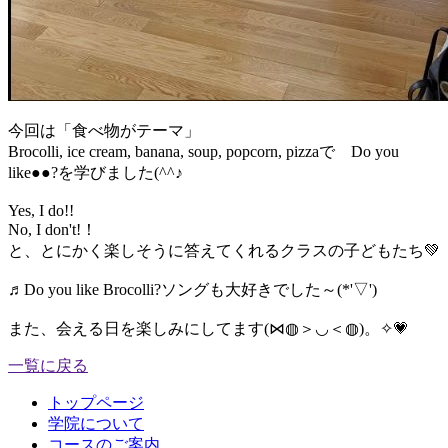
今回は「食べ物がテーマ」
Brocolli, ice cream, banana, soup, popcorn, pizzaで Do you
like●●?を学びました(^^♪
Yes, I do!!
No, I don't!！
と、とにかく楽しそうに答えてくれるクラスの子どもたち💚
♬Do you like Brocolli?ソングも大好きでした～(*'▽')
また、会える日を楽しみにしてます(⋈◍＞◡＜◍)。✧💗
一覧に戻る
トップページ
学院について
コースのご案内