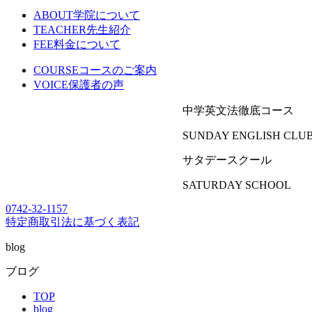
ABOUT
学院について
TEACHER
先生紹介
FEE
料金について
COURSE
コースのご案内
VOICE
保護者の声
中学英文法徹底コース
SUNDAY ENGLISH CLU
サタデースクール
SATURDAY SCHOOL
0742-32-1157
特定商取引法に基づく表記
blog
ブログ
TOP
blog