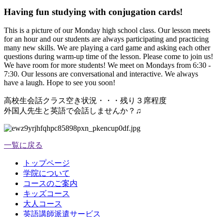
Having fun studying with conjugation cards!
This is a picture of our Monday high school class. Our lesson meets
for an hour and our students are always participating and practicing
many new skills. We are playing a card game and asking each other
questions during warm-up time of the lesson. Please come to join us!
We have room for more students! We meet on Mondays from 6:30 -
7:30. Our lessons are conversational and interactive. We always
have a laugh. Hope to see you soon!
高校生会話クラス空き状況・・・残り３席程度
外国人先生と英語で会話しませんか？♫
一覧に戻る
トップページ
学院について
コースのご案内
キッズコース
大人コース
英語講師派遣サービス