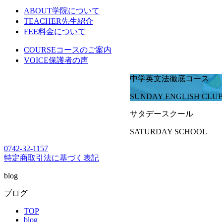
ABOUT
学院について
TEACHER
先生紹介
FEE
料金について
COURSE
コースのご案内
VOICE
保護者の声
中学英文法徹底コース
SUNDAY ENGLISH CLU
サタデースクール
SATURDAY SCHOOL
0742-32-1157
特定商取引法に基づく表記
blog
ブログ
TOP
blog