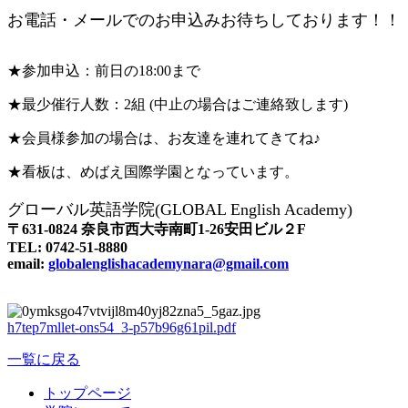
お電話・メールでのお申込みお待ちしております！！
★参加申込：前日の18:00まで
★最少催行人数：2組
(中止の場合はご連絡致します)
★会員様参加の場合は、お友達を
連れてきてね♪
★看板は、めばえ国際学園となっています。
グローバル英語学院(GLOBAL English Academy)
〒631-0824 奈良市西大寺南町1-26安田ビル２F
TEL: 0742-51-8880
email:
globalenglishacademynara@gmail.com
h7tep7mllet-ons54_3-p57b96g61pil.pdf
一覧に戻る
トップページ