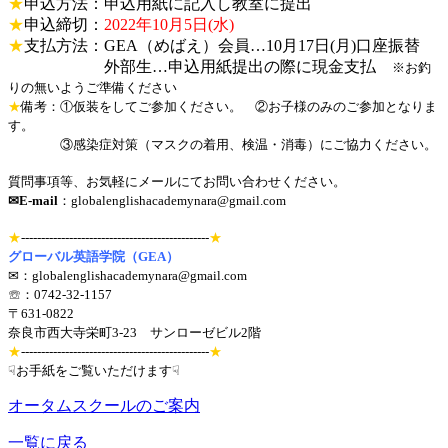
★
申込方法：申込用紙に記入し教室に提出
★
申込締切：
2022年10月5日(水)
★
支払方法：GEA（めばえ）会員…10月17日(月)口座振替
外部生…申込用紙提出の際に現金支払
※お釣
りの無いようご準備ください
★
備考：①仮装をしてご参加ください。 ②お子様のみのご参加となりま
す。
③感染症対策（マスクの着用、検温・消毒）にご協力ください。
質問事項等、お気軽にメールにてお問い合わせください。
✉E-mail
：globalenglishacademynara@gmail.com
★
-----------------------------------------------
★
グローバル英語学院（GEA）
✉：globalenglishacademynara@gmail.com
☏：0742-32-1157
〒631-0822
奈良市西大寺栄町3-23 サンローゼビル2階
★
-----------------------------------------------
★
☟お手紙をご覧いただけます☟
オータムスクールのご案内
一覧に戻る