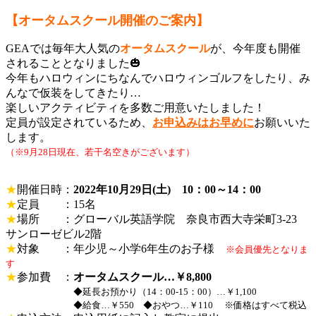
【オータムスクール開催のご案内】
GEAでは毎年大人気の
オータムスクール
が、今年度も開催
されることとなりました🎃
今年もハロウィンにちなんでハロウィンゴルフをしたり、み
んなで仮装をしてきたり…
楽しいアクティビティを多数ご用意いたしました！
定員が設定されているため、
お申込みはお早めに
お願いいた
します。
（※9月28日現在、若干名空きがございます）
★
開催日時：
2022年10月29日(土) 10：00～14：00
★
定員 ：15名
★
場所 ：グローバル英語学院 奈良市西大寺栄町3-23
サンローゼビル2階
★
対象 ：年少児～小学6年生のお子様
※会員優先となりま
す
★
参加費 ：
オータムスクール…￥8,800
◆延長お預かり（14：00-15：00）…￥1,100
◆給食…￥550 ◆おやつ…￥110
※価格はすべて税込