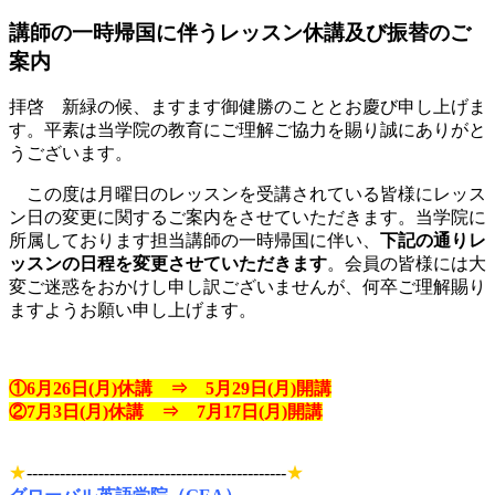
講師の一時帰国に伴うレッスン休講及び振替のご
案内
拝啓 新緑の候、ますます御健勝のこととお慶び申し上げま
す。平素は当学院の教育にご理解ご協力を賜り誠にありがと
うございます。
この度は月曜日のレッスンを受講されている皆様にレッス
ン日の変更に関するご案内をさせていただきます。当学院に
所属しております担当講師の一時帰国に伴い、
下記の通りレ
ッスンの日程を変更させていただきます
。会員の皆様には大
変ご迷惑をおかけし申し訳ございませんが、何卒ご理解賜り
ますようお願い申し上げます。
①
6
月26日(月)休講
⇒
5月29日(月)開講
②
7
月3日(月)休講
⇒
7月17日(月)開講
★
-----------------------------------------------
★