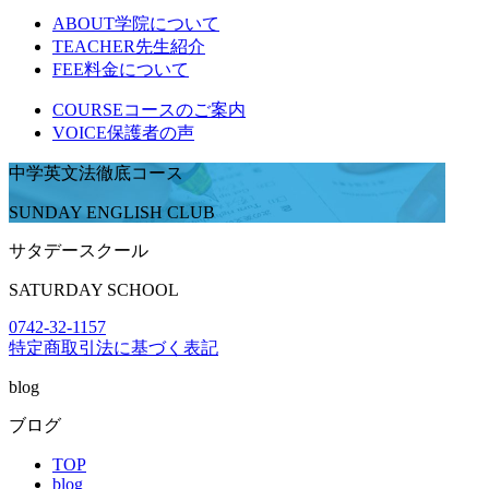
ABOUT
学院について
TEACHER
先生紹介
FEE
料金について
COURSE
コースのご案内
VOICE
保護者の声
中学英文法徹底コース
SUNDAY ENGLISH CLUB
サタデースクール
SATURDAY SCHOOL
0742-32-1157
特定商取引法に基づく表記
blog
ブログ
TOP
blog