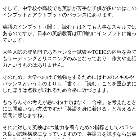
そして、中学校や高校でも英語が苦手な子供が多いのはこの
インプットとアウトプットのバランスにあります。
英語のインプット（聞く、読む）はとても大事なスキルでは
あるのですが、日本の英語教育は圧倒的にインプットに偏っ
ています。
大学入試の登竜門であるセンター試験やTOEICの内容をみて
もリーディングとリスニングのみとなっており、作文や会話
力というものはありません。
そのため、大学へ向けて勉強をするためには4つのスキルや
バランスというものよりも「書く」「読む」ことを重点的に
したほうは点数が取れるため合格に近づきます。
もちろんその考えが悪いわけではなく「合格」を考えたとき
には間違いない方法ですが「英語を身に着ける」と考えると
疑問に感じますね。
それに対して英検は4つ能力を養うための指標としてバラン
ス良い試験構成になっていますので、英語力を試すならば英