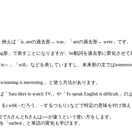
「is, amの過去形→ was」「areの過去形→ were」です。
のing形」で表すことになりますが、be動詞を過去形に変化させて
～」「will」などを表していますし、未来形の文ではtomorrow「明日
g is interesting.」と使う方法があります。
 to watch TV.」や「To speak English is difficu
る) will(∼だろう、∼するつもり) などで特定の意味を付け加
でAさんとBさんは○○が違うという使い方をします。
を「earliest」と単語の変化も学びます。