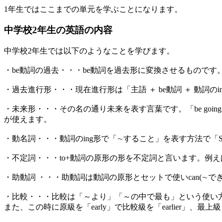
1年生ではここまでの単元を学ぶことになります。
中学校2年生の英語の内容
中学校2年生では以下のようなことを学びます。
・be動詞の過去・・・be動詞を過去形に変換させるものです。例えば
・過去進行形・・・現在進行形は「主語 ＋ be動詞 ＋ 動詞
・未来形・・・その名の通り未来を表す言葉です。「be going to
が使えます。
・動名詞・・・動詞のing形で「∼すること」を表す方法で「Swimmin
・不定詞・・・to+動詞の原形の形を不定詞と言います。例えば「Sara likes
・助動詞 ・・・助動詞は動詞の原形とセットで使いcan(∼でき
・比較・・・比較は「～より」「～の中で最も」という使い方
また、この時に原級を「early」で比較級を「earlier」、最上級