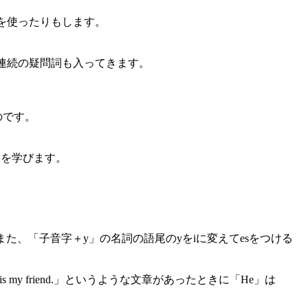
tを使ったりもします。
歳)など連続の疑問詞も入ってきます。
ものです。
とを学びます。
のです。また、「子音字＋y」の名詞の語尾のyをiに変えてesをつける
s my friend.」というような文章があったときに「He」は