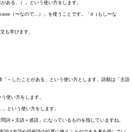
には何冊かの本がある。）」という使い方をします。
cause（〜なので…）」を使うことです。「if（もし〜な
問文も学びます。
験「～したことがある」という使い方とします。語順は「主語
という使い方をします。
…」という使い方をします。
順が「疑問詞＋主語＋述語」になっているものを指していますね。
詞+関係詞は主語や目的語の位置に使うことができる者を指してい