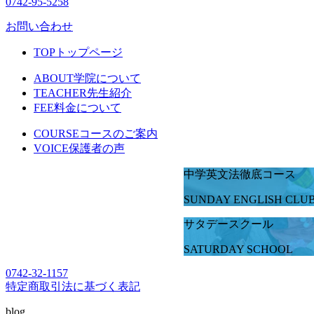
0742-95-5258
お問い合わせ
TOP
トップページ
ABOUT
学院について
TEACHER
先生紹介
FEE
料金について
COURSE
コースのご案内
VOICE
保護者の声
中学英文法徹底コース
SUNDAY ENGLISH CLU
サタデースクール
SATURDAY SCHOOL
0742-32-1157
特定商取引法に基づく表記
blog