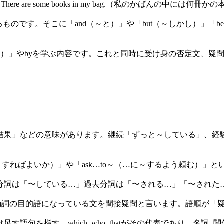
here are some books in my bag.（私のかばんの中
のです。そこに「and（～と）」や「but（～しかし）」「be
る）」やbyを学ぶ内容です。これと同時に受け身の否定文、疑
結果」などの意味があります。継続「ずっと～している」、経
～すればよいか）」や「ask…to～（…に～するよう頼む）」
分詞は「〜している…」過去分詞は「〜される…」「〜された
で始まる節が動詞の目的語になっている文を間接疑問と言います。語
語句を指す。which, who, thatがその代表であり、名