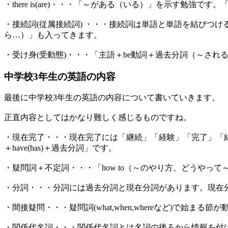
・there is(are)・・・「～がある（いる）」を示す勉強です。「T
・接続詞(従属接続詞) ・・・接続詞は単語と単語を結びつけるも
ら…）」も入ってきます。
・受け身(受動態)・・・「主語＋be動詞＋過去分詞（～され
中学校3年生の英語の内容
最後に中学校3年生の英語の内容について書いていきます。
正直内容としてはかなり難しく感じるものですね。
・現在完了・・・現在完了には「継続」「経験」「完了」「
＋have(has)＋過去分詞」です。
・疑問詞＋不定詞・・・「how to（～のやり方、どうやって
・分詞・・・分詞には過去分詞と現在分詞があります。現在
・間接疑問・・・疑問詞(what,when,whereなど)
・関係代名詞・・・関係代名詞とは名詞の後ろから情報を付け足す