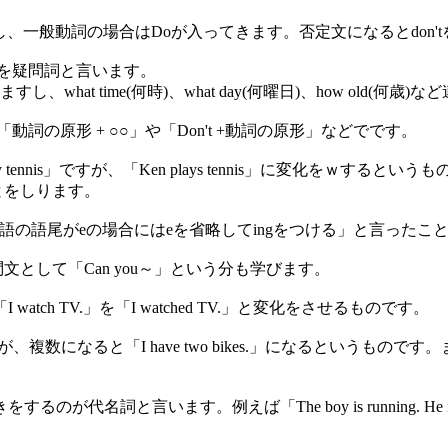
、一般動詞の場合はDoが入ってきます。否定文になるとdon'
hy, howを疑問詞と言います。
at time(何時)、what day(何曜日)、how old(何
の原形 + ○○」や「Don't +動詞の原形」などでです。
 tennis」ですが、「Ken plays tennis」に変化をｗするという
ことをしります。
や「単語の語尾がeの場合にはeを省略してingをつける」と言ったこ
文として「Can you～」という分も学びます。
h TV.」を「I watched TV.」と変化をさせるものです。
ですが、複数になると「I have two bikes.」になるというも
詞と言います。例えば「The boy is running. He i