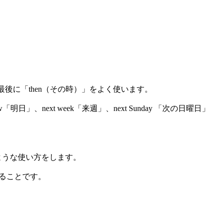
最後に「then（その時）」をよく使います。
」、next week「来週」、next Sunday 「次の日曜日」
lt.」のような使い方をします。
えることです。