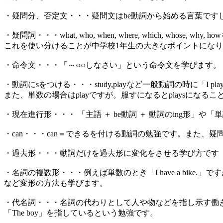
・疑問分、否定文・・・疑問文はbe動詞から始める言葉ですし
・疑問詞・・・what, who, when, where, which, whose, w
これを使い分けることが中学校1年生の大きなポイントになりますし、wh
・命令文・・・「～○○しなさい」という命令文を学びます。「動詞
・動詞にsをつける・・・study,playなど一般動詞の時に「I play
また、単数の場合はplayですが。服すになるとplaysになる
・現在進行形・・・ 「主語 ＋ be動詞 ＋ 動詞のing形」
・can・・・can＝できるを付ける動詞の勉強です。また、疑問
・過去形・・・動詞だけを過去形に変化をさせる学び方です「I watc
・名詞の複数形・・・例えば単数のとき「I have a bike.」
など変形の方法も学びます。
・代名詞・・・名詞の代わりとして人や物などを指し示す働きをするのが代名
「The boy」を指しているという勉強です。