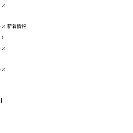
ース
ース
新着情報
！
ース
ース
】