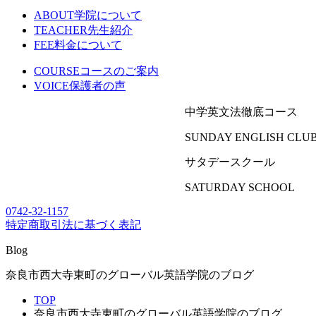
ABOUT
学院について
TEACHER
先生紹介
FEE
料金について
COURSE
コースのご案内
VOICE
保護者の声
中学英文法徹底コース
SUNDAY ENGLISH CLU
サタデースクール
SATURDAY SCHOOL
0742-32-1157
特定商取引法に基づく表記
Blog
奈良市西大寺東町のグローバル英語学院のブログ
TOP
奈良市西大寺東町のグローバル英語学院のブログ