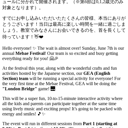
ュールに分かれて開催されます。（※第6部は0,1,2歳児のみ
対象となります）。
すでにお申し込みいただいたたくさんの皆様、本当にありが
とうございます！当日は最高に楽しい時間を一緒に過ごしま
しょう。教室でみなさんにお会いできるのを、首を長くして
待っています！👋❤️
Hello everyone! ✨ The wait is almost over! Sunday, June 7th is our
annual
Mebae Festival
! Our team is so excited and busy getting
everything ready for you! 🤗🎉
At the festival this year, along with the wonderful crafts and fun
activities hosted by the Japanese section, our
GEA (English
Section) team
will be running a special activity for everyone! For
the very first time at the Mebae Festival, GEA will be doing the
"London Bridge"
game! 🌉
This will be a super fun, 10-to-15-minute interactive activity where
all the kids and parents can participate together at the same time
using lively music and exciting props! It’s going to be packed with
energy and smiles! 🎵✨
The event will run in different sessions from
Part 1 (starting at