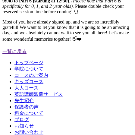
9:00) to Part 6 (starting at 12:30)
.
(Please note that Part 6 is
specifically for 0, 1, and 2-year-olds).
Please double-check your
reserved session time before coming! ⏰
Most of you have already signed up, and we are so incredibly
grateful! We want to let you know that it is going to be an amazing
day, and we absolutely cannot wait to see you all there! Let's make
some wonderful memories together! 👋❤️
一覧に戻る
トップページ
学院について
コースのご案内
キッズコース
大人コース
英語講師派遣サービス
先生紹介
保護者の声
料金について
ブログ
お知らせ
お問い合わせ