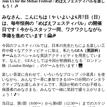
Join Us for the Mebae Festival! / めばえフェスティバルを楽し
もう！ 🎶
みなさん、こんにちは！✨ いよいよ6月7日（日）
は、毎年恒例の「めばえフェスティバル」の開催
日です！今からスタッフ一同、ワクワクしながら
準備を進めています！🤗🎉
今回のフェスティバルでは、日本の先生たちによる楽しい工
作や様々なアクティビティに加え、私たち
GEA（英語科）
チーム
もスペシャルな英語アクティビティを用意していま
す。なんと、GEAとしては今回が初挑戦となる「ロンドン
橋（London Bridge）」のゲームを行います！🌉
楽しい音楽に合わせて、いろいろなプロップ（小道具）を使
いながら、みんなで一斉に参加できる10〜15分間のインタラ
クティブなお楽しみタイムです。英語が初めてのお子様も、
保護者のみなさまも、みんなで一緒に笑顔で盛り上がりまし
ょう！🎵✨
当日は、第1部（9:00〜）から第6部（12:30〜）までのスケジ