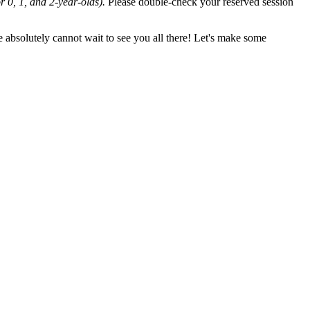
or 0, 1, and 2-year-olds).
Please double-check your reserved session
 absolutely cannot wait to see you all there! Let's make some