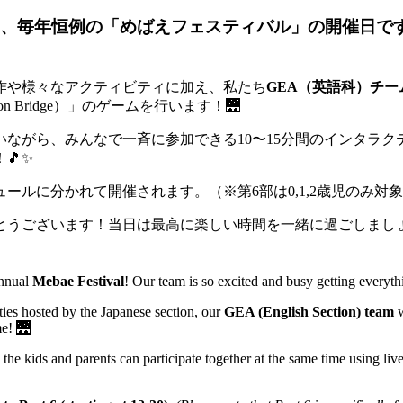
）は、毎年恒例の「めばえフェスティバル」の開催日
作や様々なアクティビティに加え、私たち
GEA（英語科）チー
 Bridge）」のゲームを行います！🌉
ながら、みんなで一斉に参加できる10〜15分間のインタラ
🎵✨
ケジュールに分かれて開催されます。（※第6部は0,1,2歳児のみ
とうございます！当日は最高に楽しい時間を一緒に過ごしまし
annual
Mebae Festival
! Our team is so excited and busy getting everyt
ities hosted by the Japanese section, our
GEA (English Section) team
w
e! 🌉
l the kids and parents can participate together at the same time using l