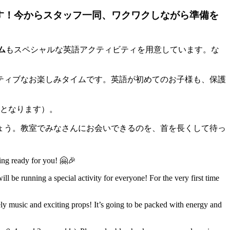
です！今からスタッフ一同、ワクワクしながら準備を
ム
もスペシャルな英語アクティビティを用意しています。な
クティブなお楽しみタイムです。英語が初めてのお子様も、保護
対象となります）。
ょう。教室でみなさんにお会いできるのを、首を長くして待っ
hing ready for you! 🤗🎉
ill be running a special activity for everyone! For the very first time
ively music and exciting props! It’s going to be packed with energy and