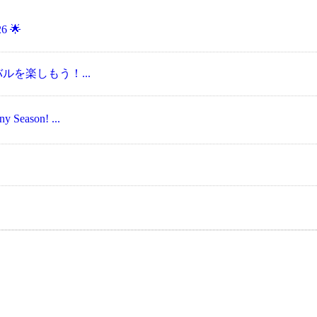
6 🌟
ェスティバルを楽しもう！...
Season! ...