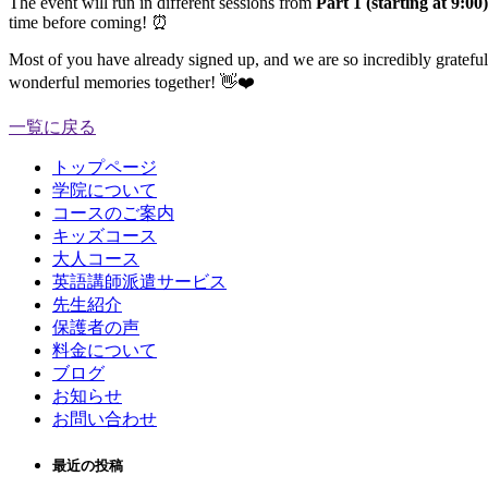
The event will run in different sessions from
Part 1 (starting at 9:00)
time before coming! ⏰
Most of you have already signed up, and we are so incredibly grateful
wonderful memories together! 👋❤️
一覧に戻る
トップページ
学院について
コースのご案内
キッズコース
大人コース
英語講師派遣サービス
先生紹介
保護者の声
料金について
ブログ
お知らせ
お問い合わせ
最近の投稿