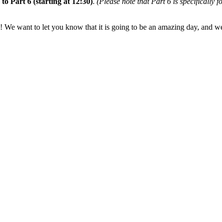
 to Part 6 (starting at 12:30)
.
(Please note that Part 6 is specifically f
! We want to let you know that it is going to be an amazing day, and we