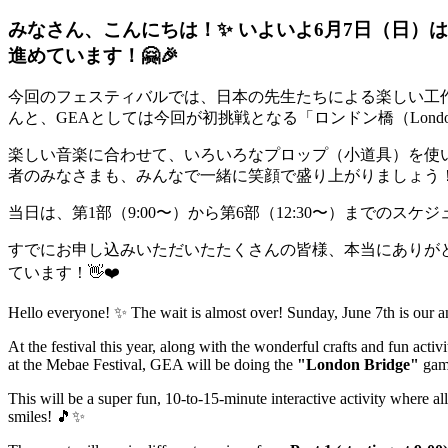
みなさん、こんにちは！✨ いよいよ6月7日（日
進めています！🤗🎉
今回のフェスティバルでは、日本の先生たちによる楽しい工
んと、GEAとしては今回が初挑戦となる「ロンドン橋（London
楽しい音楽に合わせて、いろいろなプロップ（小道具）を使い
者のみなさまも、みんなで一緒に笑顔で盛り上がりましょう！
当日は、第1部（9:00〜）から第6部（12:30〜）までのス
すでにお申し込みいただいたたくさんの皆様、本当にありが
ています！👋❤️
Hello everyone! ✨ The wait is almost over! Sunday, June 7th is our 
At the festival this year, along with the wonderful crafts and fun activ
at the Mebae Festival, GEA will be doing the
"London Bridge"
gam
This will be a super fun, 10-to-15-minute interactive activity where al
smiles! 🎵✨