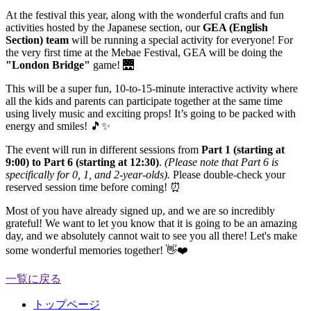
At the festival this year, along with the wonderful crafts and fun
activities hosted by the Japanese section, our
GEA (English
Section) team
will be running a special activity for everyone! For
the very first time at the Mebae Festival, GEA will be doing the
"London Bridge"
game! 🌉
This will be a super fun, 10-to-15-minute interactive activity where
all the kids and parents can participate together at the same time
using lively music and exciting props! It’s going to be packed with
energy and smiles! 🎵✨
The event will run in different sessions from
Part 1 (starting at
9:00) to Part 6 (starting at 12:30)
.
(Please note that Part 6 is
specifically for 0, 1, and 2-year-olds).
Please double-check your
reserved session time before coming! ⏰
Most of you have already signed up, and we are so incredibly
grateful! We want to let you know that it is going to be an amazing
day, and we absolutely cannot wait to see you all there! Let's make
some wonderful memories together! 👋❤️
一覧に戻る
トップページ