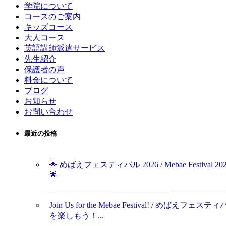
学院について
コースのご案内
キッズコース
大人コース
英語講師派遣サービス
先生紹介
保護者の声
料金について
ブログ
お知らせ
お問い合わせ
最近の投稿
🌟 めばえフェスティバル 2026 / Mebae Festival 20
🌟
Join Us for the Mebae Festival! / めばえフェステ
を楽しもう！...