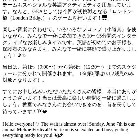
チーム
もスペシャルな英語アクティビティを用意していま
す。なんと、GEAとしては今回が初挑戦となる「ロンドン
橋（London Bridge）」のゲームを行います！🌉
楽しい音楽に合わせて、いろいろなプロップ（小道具）を使
いながら、みんなで一斉に参加できる10〜15分間のインタラ
クティブなお楽しみタイムです。英語が初めてのお子様も、
保護者のみなさまも、みんなで一緒に笑顔で盛り上がりまし
ょう！🎵✨
当日は、第1部（9:00〜）から第6部（12:30〜）までのスケジ
ュールに分かれて開催されます。（※第6部は0,1,2歳児のみ
対象となります）。
すでにお申し込みいただいたたくさんの皆様、本当にありが
とうございます！当日は最高に楽しい時間を一緒に過ごしま
しょう。教室でみなさんにお会いできるのを、首を長くして
待っています！👋❤️
Hello everyone! ✨ The wait is almost over! Sunday, June 7th is our
annual
Mebae Festival
! Our team is so excited and busy getting
everything ready for you! 🤗🎉