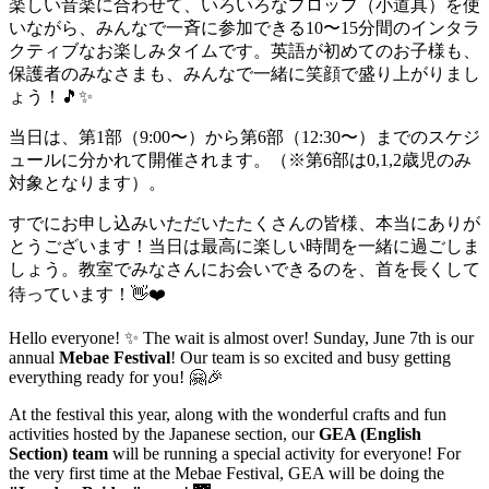
楽しい音楽に合わせて、いろいろなプロップ（小道具）を使
いながら、みんなで一斉に参加できる10〜15分間のインタラ
クティブなお楽しみタイムです。英語が初めてのお子様も、
保護者のみなさまも、みんなで一緒に笑顔で盛り上がりまし
ょう！🎵✨
当日は、第1部（9:00〜）から第6部（12:30〜）までのスケジ
ュールに分かれて開催されます。（※第6部は0,1,2歳児のみ
対象となります）。
すでにお申し込みいただいたたくさんの皆様、本当にありが
とうございます！当日は最高に楽しい時間を一緒に過ごしま
しょう。教室でみなさんにお会いできるのを、首を長くして
待っています！👋❤️
Hello everyone! ✨ The wait is almost over! Sunday, June 7th is our
annual
Mebae Festival
! Our team is so excited and busy getting
everything ready for you! 🤗🎉
At the festival this year, along with the wonderful crafts and fun
activities hosted by the Japanese section, our
GEA (English
Section) team
will be running a special activity for everyone! For
the very first time at the Mebae Festival, GEA will be doing the