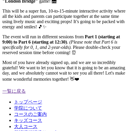
"London Bridge"
game! 🌉
This will be a super fun, 10-to-15-minute interactive activity where
all the kids and parents can participate together at the same time
using lively music and exciting props! It’s going to be packed with
energy and smiles! 🎵✨
The event will run in different sessions from
Part 1 (starting at
9:00) to Part 6 (starting at 12:30)
.
(Please note that Part 6 is
specifically for 0, 1, and 2-year-olds).
Please double-check your
reserved session time before coming! ⏰
Most of you have already signed up, and we are so incredibly
grateful! We want to let you know that it is going to be an amazing
day, and we absolutely cannot wait to see you all there! Let's make
some wonderful memories together! 👋❤️
一覧に戻る
トップページ
学院について
コースのご案内
キッズコース
大人コース