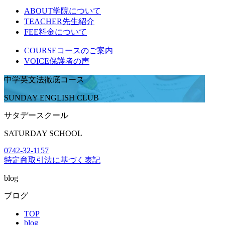
ABOUT
学院について
TEACHER
先生紹介
FEE
料金について
COURSE
コースのご案内
VOICE
保護者の声
中学英文法徹底コース
SUNDAY ENGLISH CLUB
サタデースクール
SATURDAY SCHOOL
0742-32-1157
特定商取引法に基づく表記
blog
ブログ
TOP
blog