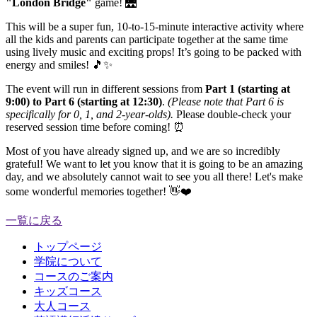
"London Bridge"
game! 🌉
This will be a super fun, 10-to-15-minute interactive activity where
all the kids and parents can participate together at the same time
using lively music and exciting props! It’s going to be packed with
energy and smiles! 🎵✨
The event will run in different sessions from
Part 1 (starting at
9:00) to Part 6 (starting at 12:30)
.
(Please note that Part 6 is
specifically for 0, 1, and 2-year-olds).
Please double-check your
reserved session time before coming! ⏰
Most of you have already signed up, and we are so incredibly
grateful! We want to let you know that it is going to be an amazing
day, and we absolutely cannot wait to see you all there! Let's make
some wonderful memories together! 👋❤️
一覧に戻る
トップページ
学院について
コースのご案内
キッズコース
大人コース