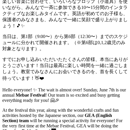
楽しい音楽に合わせて、いろいろなプロップ（小道具）を使
いながら、みんなで一斉に参加できる10〜15分間のインタラ
クティブなお楽しみタイムです。英語が初めてのお子様も、
保護者のみなさまも、みんなで一緒に笑顔で盛り上がりまし
ょう！🎵✨
当日は、第1部（9:00〜）から第6部（12:30〜）までのスケジ
ュールに分かれて開催されます。（※第6部は0,1,2歳児のみ
対象となります）。
すでにお申し込みいただいたたくさんの皆様、本当にありが
とうございます！当日は最高に楽しい時間を一緒に過ごしま
しょう。教室でみなさんにお会いできるのを、首を長くして
待っています！👋❤️
Hello everyone! ✨ The wait is almost over! Sunday, June 7th is our
annual
Mebae Festival
! Our team is so excited and busy getting
everything ready for you! 🤗🎉
At the festival this year, along with the wonderful crafts and fun
activities hosted by the Japanese section, our
GEA (English
Section) team
will be running a special activity for everyone! For
the very first time at the Mebae Festival, GEA will be doing the