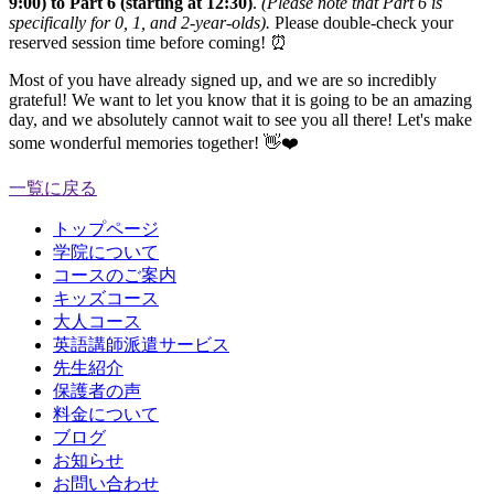
9:00) to Part 6 (starting at 12:30)
.
(Please note that Part 6 is
specifically for 0, 1, and 2-year-olds).
Please double-check your
reserved session time before coming! ⏰
Most of you have already signed up, and we are so incredibly
grateful! We want to let you know that it is going to be an amazing
day, and we absolutely cannot wait to see you all there! Let's make
some wonderful memories together! 👋❤️
一覧に戻る
トップページ
学院について
コースのご案内
キッズコース
大人コース
英語講師派遣サービス
先生紹介
保護者の声
料金について
ブログ
お知らせ
お問い合わせ