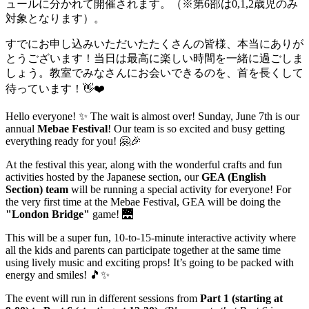
ュールに分かれて開催されます。（※第6部は0,1,2歳児のみ
対象となります）。
すでにお申し込みいただいたたくさんの皆様、本当にありが
とうございます！当日は最高に楽しい時間を一緒に過ごしま
しょう。教室でみなさんにお会いできるのを、首を長くして
待っています！👋❤️
Hello everyone! ✨ The wait is almost over! Sunday, June 7th is our
annual
Mebae Festival
! Our team is so excited and busy getting
everything ready for you! 🤗🎉
At the festival this year, along with the wonderful crafts and fun
activities hosted by the Japanese section, our
GEA (English
Section) team
will be running a special activity for everyone! For
the very first time at the Mebae Festival, GEA will be doing the
"London Bridge"
game! 🌉
This will be a super fun, 10-to-15-minute interactive activity where
all the kids and parents can participate together at the same time
using lively music and exciting props! It’s going to be packed with
energy and smiles! 🎵✨
The event will run in different sessions from
Part 1 (starting at