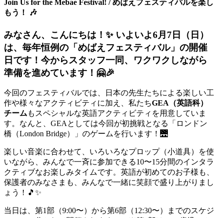
Join Us for the Mebae Festival! / めばえフェスティバルを楽し
もう！ 🎶
みなさん、こんにちは！✨ いよいよ6月7日（日）
は、毎年恒例の「めばえフェスティバル」の開催
日です！今からスタッフ一同、ワクワクしながら
準備を進めています！🤗🎉
今回のフェスティバルでは、日本の先生たちによる楽しい工
作や様々なアクティビティに加え、私たち
GEA（英語科）
チーム
もスペシャルな英語アクティビティを用意していま
す。なんと、GEAとしては今回が初挑戦となる「ロンドン
橋（London Bridge）」のゲームを行います！🌉
楽しい音楽に合わせて、いろいろなプロップ（小道具）を使
いながら、みんなで一斉に参加できる10〜15分間のインタラ
クティブなお楽しみタイムです。英語が初めてのお子様も、
保護者のみなさまも、みんなで一緒に笑顔で盛り上がりまし
ょう！🎵✨
当日は、第1部（9:00〜）から第6部（12:30〜）までのスケジ