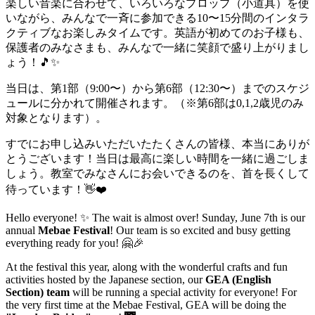
楽しい音楽に合わせて、いろいろなプロップ（小道具）を使
いながら、みんなで一斉に参加できる10〜15分間のインタラ
クティブなお楽しみタイムです。英語が初めてのお子様も、
保護者のみなさまも、みんなで一緒に笑顔で盛り上がりまし
ょう！🎵✨
当日は、第1部（9:00〜）から第6部（12:30〜）までのスケジ
ュールに分かれて開催されます。（※第6部は0,1,2歳児のみ
対象となります）。
すでにお申し込みいただいたたくさんの皆様、本当にありが
とうございます！当日は最高に楽しい時間を一緒に過ごしま
しょう。教室でみなさんにお会いできるのを、首を長くして
待っています！👋❤️
Hello everyone! ✨ The wait is almost over! Sunday, June 7th is our
annual
Mebae Festival
! Our team is so excited and busy getting
everything ready for you! 🤗🎉
At the festival this year, along with the wonderful crafts and fun
activities hosted by the Japanese section, our
GEA (English
Section) team
will be running a special activity for everyone! For
the very first time at the Mebae Festival, GEA will be doing the