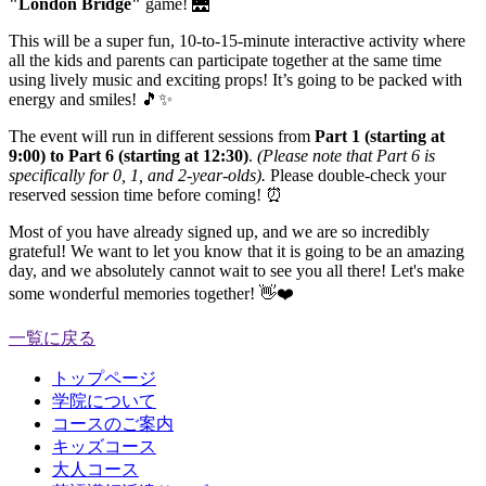
"London Bridge"
game! 🌉
This will be a super fun, 10-to-15-minute interactive activity where
all the kids and parents can participate together at the same time
using lively music and exciting props! It’s going to be packed with
energy and smiles! 🎵✨
The event will run in different sessions from
Part 1 (starting at
9:00) to Part 6 (starting at 12:30)
.
(Please note that Part 6 is
specifically for 0, 1, and 2-year-olds).
Please double-check your
reserved session time before coming! ⏰
Most of you have already signed up, and we are so incredibly
grateful! We want to let you know that it is going to be an amazing
day, and we absolutely cannot wait to see you all there! Let's make
some wonderful memories together! 👋❤️
一覧に戻る
トップページ
学院について
コースのご案内
キッズコース
大人コース