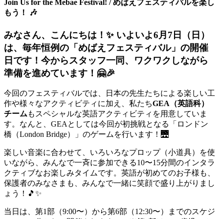
Join Us for the Mebae Festival! / めばえフェスティバルを楽し
もう！ 🎶
みなさん、こんにちは！✨ いよいよ6月7日（日）
は、毎年恒例の「めばえフェスティバル」の開催
日です！今からスタッフ一同、ワクワクしながら
準備を進めています！🤗🎉
今回のフェスティバルでは、日本の先生たちによる楽しい工
作や様々なアクティビティに加え、私たち
GEA（英語科）
チーム
もスペシャルな英語アクティビティを用意していま
す。なんと、GEAとしては今回が初挑戦となる「ロンドン
橋（London Bridge）」のゲームを行います！🌉
楽しい音楽に合わせて、いろいろなプロップ（小道具）を使
いながら、みんなで一斉に参加できる10〜15分間のインタラ
クティブなお楽しみタイムです。英語が初めてのお子様も、
保護者のみなさまも、みんなで一緒に笑顔で盛り上がりまし
ょう！🎵✨
当日は、第1部（9:00〜）から第6部（12:30〜）までのスケジ