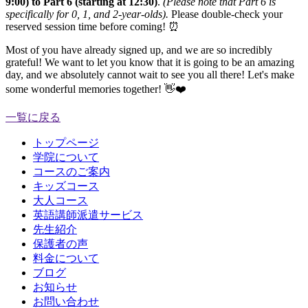
9:00) to Part 6 (starting at 12:30)
.
(Please note that Part 6 is
specifically for 0, 1, and 2-year-olds).
Please double-check your
reserved session time before coming! ⏰
Most of you have already signed up, and we are so incredibly
grateful! We want to let you know that it is going to be an amazing
day, and we absolutely cannot wait to see you all there! Let's make
some wonderful memories together! 👋❤️
一覧に戻る
トップページ
学院について
コースのご案内
キッズコース
大人コース
英語講師派遣サービス
先生紹介
保護者の声
料金について
ブログ
お知らせ
お問い合わせ