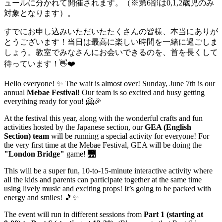
ュールに分かれて開催されます。（※第6部は0,1,2歳児のみ
対象となります）。
すでにお申し込みいただいたたくさんの皆様、本当にありが
とうございます！当日は最高に楽しい時間を一緒に過ごしま
しょう。教室でみなさんにお会いできるのを、首を長くして
待っています！👋❤️
Hello everyone! ✨ The wait is almost over! Sunday, June 7th is our
annual
Mebae Festival
! Our team is so excited and busy getting
everything ready for you! 🤗🎉
At the festival this year, along with the wonderful crafts and fun
activities hosted by the Japanese section, our
GEA (English
Section) team
will be running a special activity for everyone! For
the very first time at the Mebae Festival, GEA will be doing the
"London Bridge"
game! 🌉
This will be a super fun, 10-to-15-minute interactive activity where
all the kids and parents can participate together at the same time
using lively music and exciting props! It’s going to be packed with
energy and smiles! 🎵✨
The event will run in different sessions from
Part 1 (starting at