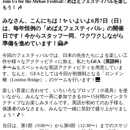
Join Us for the Mebae Festival! / めばえフェスティバルを楽し
もう！ 🎶
みなさん、こんにちは！✨ いよいよ6月7日（日）
は、毎年恒例の「めばえフェスティバル」の開催
日です！今からスタッフ一同、ワクワクしながら
準備を進めています！🤗🎉
今回のフェスティバルでは、日本の先生たちによる楽しい工
作や様々なアクティビティに加え、私たち
GEA（英語科）
チーム
もスペシャルな英語アクティビティを用意していま
す。なんと、GEAとしては今回が初挑戦となる「ロンドン
橋（London Bridge）」のゲームを行います！🌉
楽しい音楽に合わせて、いろいろなプロップ（小道具）を使
いながら、みんなで一斉に参加できる10〜15分間のインタラ
クティブなお楽しみタイムです。英語が初めてのお子様も、
保護者のみなさまも、みんなで一緒に笑顔で盛り上がりまし
ょう！🎵✨
当日は、第1部（9:00〜）から第6部（12:30〜）までのスケジ