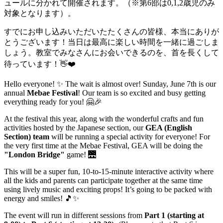
ュールに分かれて開催されます。（※第6部は0,1,2歳児のみ
対象となります）。
すでにお申し込みいただいたたくさんの皆様、本当にありが
とうございます！当日は最高に楽しい時間を一緒に過ごしま
しょう。教室でみなさんにお会いできるのを、首を長くして
待っています！👋❤️
Hello everyone! ✨ The wait is almost over! Sunday, June 7th is our
annual
Mebae Festival
! Our team is so excited and busy getting
everything ready for you! 🤗🎉
At the festival this year, along with the wonderful crafts and fun
activities hosted by the Japanese section, our
GEA (English
Section) team
will be running a special activity for everyone! For
the very first time at the Mebae Festival, GEA will be doing the
"London Bridge"
game! 🌉
This will be a super fun, 10-to-15-minute interactive activity where
all the kids and parents can participate together at the same time
using lively music and exciting props! It’s going to be packed with
energy and smiles! 🎵✨
The event will run in different sessions from
Part 1 (starting at