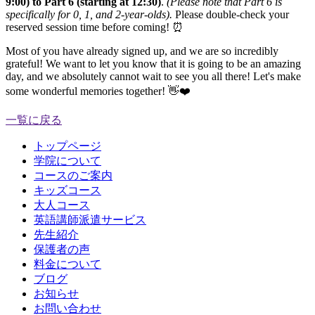
9:00) to Part 6 (starting at 12:30)
.
(Please note that Part 6 is
specifically for 0, 1, and 2-year-olds).
Please double-check your
reserved session time before coming! ⏰
Most of you have already signed up, and we are so incredibly
grateful! We want to let you know that it is going to be an amazing
day, and we absolutely cannot wait to see you all there! Let's make
some wonderful memories together! 👋❤️
一覧に戻る
トップページ
学院について
コースのご案内
キッズコース
大人コース
英語講師派遣サービス
先生紹介
保護者の声
料金について
ブログ
お知らせ
お問い合わせ