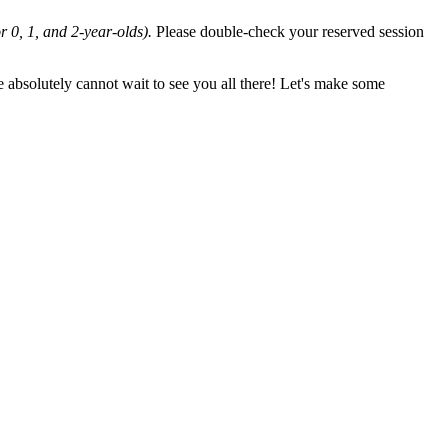
or 0, 1, and 2-year-olds).
Please double-check your reserved session
 absolutely cannot wait to see you all there! Let's make some