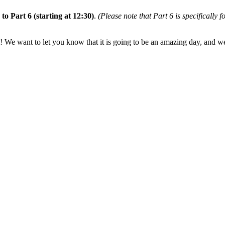
 to Part 6 (starting at 12:30)
.
(Please note that Part 6 is specifically f
! We want to let you know that it is going to be an amazing day, and we