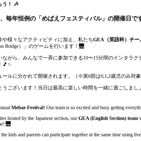
しもう！ 🎶
）は、毎年恒例の「めばえフェスティバル」の開催日
作や様々なアクティビティに加え、私たち
GEA（英語科）チー
 Bridge）」のゲームを行います！🌉
ながら、みんなで一斉に参加できる10〜15分間のインタラ
🎵✨
ケジュールに分かれて開催されます。（※第6部は0,1,2歳児のみ
とうございます！当日は最高に楽しい時間を一緒に過ごしまし
annual
Mebae Festival
! Our team is so excited and busy getting everyt
ities hosted by the Japanese section, our
GEA (English Section) team
w
e! 🌉
l the kids and parents can participate together at the same time using l