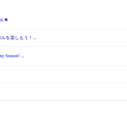
6 🌟
ェスティバルを楽しもう！...
Season! ...