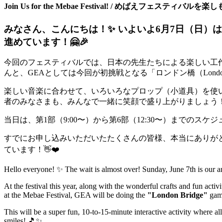
Join Us for the Mebae Festival! / めばえフェスティバルを楽
みなさん、こんにちは！✨ いよいよ6月7日（日
進めています！🤗🎉
今回のフェスティバルでは、日本の先生たちによる楽しい工
んと、GEAとしては今回が初挑戦となる「ロンドン橋（London
楽しい音楽に合わせて、いろいろなプロップ（小道具）を使い
者のみなさまも、みんなで一緒に笑顔で盛り上がりましょう！
当日は、第1部（9:00〜）から第6部（12:30〜）までのス
すでにお申し込みいただいたたくさんの皆様、本当にありが
ています！👋❤️
Hello everyone! ✨ The wait is almost over! Sunday, June 7th is our 
At the festival this year, along with the wonderful crafts and fun activ
at the Mebae Festival, GEA will be doing the
"London Bridge"
gam
This will be a super fun, 10-to-15-minute interactive activity where al
smiles! 🎵✨