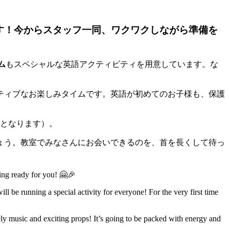
です！今からスタッフ一同、ワクワクしながら準備を
ム
もスペシャルな英語アクティビティを用意しています。な
クティブなお楽しみタイムです。英語が初めてのお子様も、保護
対象となります）。
ょう。教室でみなさんにお会いできるのを、首を長くして待っ
hing ready for you! 🤗🎉
ill be running a special activity for everyone! For the very first time
ively music and exciting props! It’s going to be packed with energy and