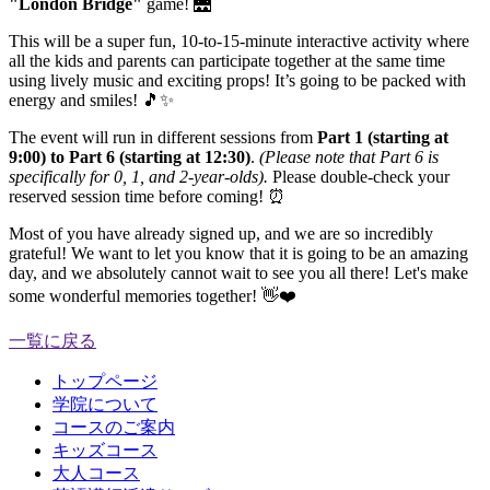
"London Bridge"
game! 🌉
This will be a super fun, 10-to-15-minute interactive activity where
all the kids and parents can participate together at the same time
using lively music and exciting props! It’s going to be packed with
energy and smiles! 🎵✨
The event will run in different sessions from
Part 1 (starting at
9:00) to Part 6 (starting at 12:30)
.
(Please note that Part 6 is
specifically for 0, 1, and 2-year-olds).
Please double-check your
reserved session time before coming! ⏰
Most of you have already signed up, and we are so incredibly
grateful! We want to let you know that it is going to be an amazing
day, and we absolutely cannot wait to see you all there! Let's make
some wonderful memories together! 👋❤️
一覧に戻る
トップページ
学院について
コースのご案内
キッズコース
大人コース