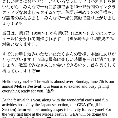
楽しい音楽に合わせて、いろいろなプロップ（小道具）を使
いながら、みんなで一斉に参加できる10〜15分間のインタラ
クティブなお楽しみタイムです。英語が初めてのお子様も、
保護者のみなさまも、みんなで一緒に笑顔で盛り上がりまし
ょう！🎵✨
当日は、第1部（9:00〜）から第6部（12:30〜）までのスケジ
ュールに分かれて開催されます。（※第6部は0,1,2歳児のみ
対象となります）。
すでにお申し込みいただいたたくさんの皆様、本当にありが
とうございます！当日は最高に楽しい時間を一緒に過ごしま
しょう。教室でみなさんにお会いできるのを、首を長くして
待っています！👋❤️
Hello everyone! ✨ The wait is almost over! Sunday, June 7th is our
annual
Mebae Festival
! Our team is so excited and busy getting
everything ready for you! 🤗🎉
At the festival this year, along with the wonderful crafts and fun
activities hosted by the Japanese section, our
GEA (English
Section) team
will be running a special activity for everyone! For
the very first time at the Mebae Festival, GEA will be doing the