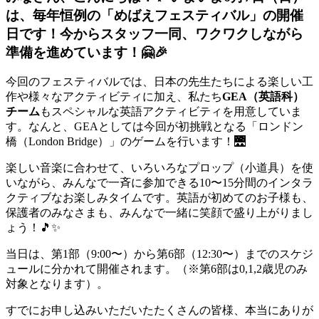
は、毎年恒例の「めばえフェスティバル」の開催
日です！今からスタッフ一同、ワクワクしながら
準備を進めています！🤗🎉
今回のフェスティバルでは、日本の先生たちによる楽しい工
作や様々なアクティビティに加え、私たち
GEA（英語科）
チーム
もスペシャルな英語アクティビティを用意していま
す。なんと、GEAとしては今回が初挑戦となる「ロンドン
橋（London Bridge）」のゲームを行います！🌉
楽しい音楽に合わせて、いろいろなプロップ（小道具）を使
いながら、みんなで一斉に参加できる10〜15分間のインタラ
クティブなお楽しみタイムです。英語が初めてのお子様も、
保護者のみなさまも、みんなで一緒に笑顔で盛り上がりまし
ょう！🎵✨
当日は、第1部（9:00〜）から第6部（12:30〜）までのスケジ
ュールに分かれて開催されます。（※第6部は0,1,2歳児のみ
対象となります）。
すでにお申し込みいただいたたくさんの皆様、本当にありが