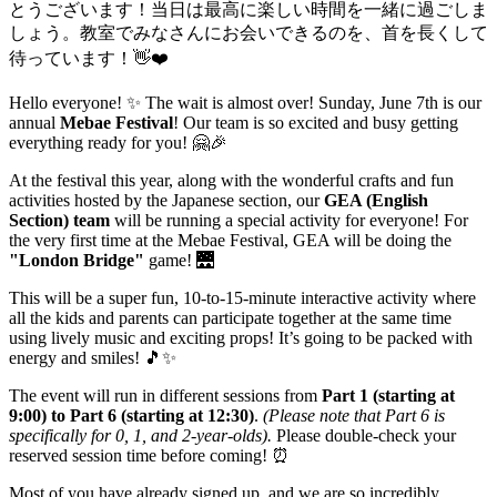
とうございます！当日は最高に楽しい時間を一緒に過ごしま
しょう。教室でみなさんにお会いできるのを、首を長くして
待っています！👋❤️
Hello everyone! ✨ The wait is almost over! Sunday, June 7th is our
annual
Mebae Festival
! Our team is so excited and busy getting
everything ready for you! 🤗🎉
At the festival this year, along with the wonderful crafts and fun
activities hosted by the Japanese section, our
GEA (English
Section) team
will be running a special activity for everyone! For
the very first time at the Mebae Festival, GEA will be doing the
"London Bridge"
game! 🌉
This will be a super fun, 10-to-15-minute interactive activity where
all the kids and parents can participate together at the same time
using lively music and exciting props! It’s going to be packed with
energy and smiles! 🎵✨
The event will run in different sessions from
Part 1 (starting at
9:00) to Part 6 (starting at 12:30)
.
(Please note that Part 6 is
specifically for 0, 1, and 2-year-olds).
Please double-check your
reserved session time before coming! ⏰
Most of you have already signed up, and we are so incredibly