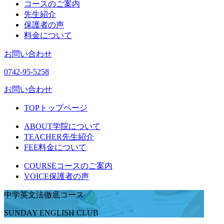
コースのご案内
先生紹介
保護者の声
料金について
お問い合わせ
0742-95-5258
お問い合わせ
TOP
トップページ
ABOUT
学院について
TEACHER
先生紹介
FEE
料金について
COURSE
コースのご案内
VOICE
保護者の声
中学英文法徹底コース
SUNDAY ENGLISH CLUB