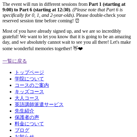
The event will run in different sessions from
Part 1 (starting at
9:00) to Part 6 (starting at 12:30)
.
(Please note that Part 6 is
specifically for 0, 1, and 2-year-olds).
Please double-check your
reserved session time before coming! ⏰
Most of you have already signed up, and we are so incredibly
grateful! We want to let you know that it is going to be an amazing
day, and we absolutely cannot wait to see you all there! Let's make
some wonderful memories together! 👋❤️
一覧に戻る
トップページ
学院について
コースのご案内
キッズコース
大人コース
英語講師派遣サービス
先生紹介
保護者の声
料金について
ブログ
お知らせ