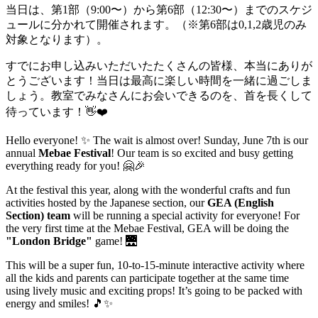
当日は、第1部（9:00〜）から第6部（12:30〜）までのスケジ
ュールに分かれて開催されます。（※第6部は0,1,2歳児のみ
対象となります）。
すでにお申し込みいただいたたくさんの皆様、本当にありが
とうございます！当日は最高に楽しい時間を一緒に過ごしま
しょう。教室でみなさんにお会いできるのを、首を長くして
待っています！👋❤️
Hello everyone! ✨ The wait is almost over! Sunday, June 7th is our
annual
Mebae Festival
! Our team is so excited and busy getting
everything ready for you! 🤗🎉
At the festival this year, along with the wonderful crafts and fun
activities hosted by the Japanese section, our
GEA (English
Section) team
will be running a special activity for everyone! For
the very first time at the Mebae Festival, GEA will be doing the
"London Bridge"
game! 🌉
This will be a super fun, 10-to-15-minute interactive activity where
all the kids and parents can participate together at the same time
using lively music and exciting props! It’s going to be packed with
energy and smiles! 🎵✨