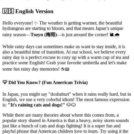
🇺🇸 English Version
Hello everyone! ✨ The weather is getting warmer, the beautiful
hydrangeas are starting to bloom, and that means Japan’s unique
rainy season—
Tsuyu (梅雨)
—is just around the corner! 🐌🌧️
While rainy days can sometimes make us want to stay inside, it is
also a beautiful time of transition. At our school, we believe every
rainy day is a perfect excuse to cozy up with a warm cup of tea and
practice some English! Grab your favorite umbrella and let's make
some fun rainy day memories! ☕📖
💡 Did You Know? (Fun American Trivia)
In Japan, you might say "doshaburi" when it rains really hard, but in
English, we use a very colorful idiom! The most famous expression
is:
"It's raining cats and dogs!"
🐶🐱
While there are many theories about where this comes from, a
popular story shared in America is that a heavy, noisy storm sounds
just like a bunch of cats and dogs fighting! It is a super fun and
playful phrase that American children love to learn. Try using it the