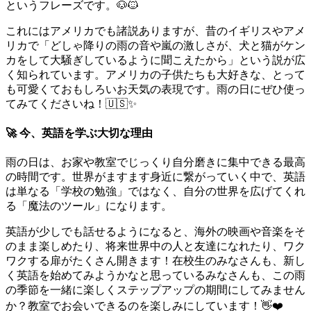
というフレーズです。🐶🐱
これにはアメリカでも諸説ありますが、昔のイギリスやアメ
リカで「どしゃ降りの雨の音や嵐の激しさが、犬と猫がケン
カをして大騒ぎしているように聞こえたから」という説が広
く知られています。アメリカの子供たちも大好きな、とって
も可愛くておもしろいお天気の表現です。雨の日にぜひ使っ
てみてくださいね！🇺🇸✨
🚀 今、英語を学ぶ大切な理由
雨の日は、お家や教室でじっくり自分磨きに集中できる最高
の時間です。世界がますます身近に繋がっていく中で、英語
は単なる「学校の勉強」ではなく、自分の世界を広げてくれ
る「魔法のツール」になります。
英語が少しでも話せるようになると、海外の映画や音楽をそ
のまま楽しめたり、将来世界中の人と友達になれたり、ワク
ワクする扉がたくさん開きます！在校生のみなさんも、新し
く英語を始めてみようかなと思っているみなさんも、この雨
の季節を一緒に楽しくステップアップの期間にしてみません
か？教室でお会いできるのを楽しみにしています！👋❤️