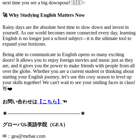
next time you see a big downpour! 🇺🇸✨
🚀 Why Studying English Matters Now
Rainy days are the absolute best time to slow down and invest in
yourself. As our world becomes more connected every day, learning
English is no longer just a school subject—it is the ultimate tool to
expand your horizons.
Being able to communicate in English opens so many exciting
doors! It allows you to enjoy foreign movies and music just as they
are, and it gives you the power to make friends with people from all
over the globe. Whether you are a current student or thinking about
starting your English journey, let’s use this cozy season to level up
your skills together! We can't wait to see your smiling faces in class!
👋❤️
お問い合わせは
【こちら】
☜
★
-----------------------------------------------
★
グローバル英語学院（GEA）
✉：gea@mebae.com