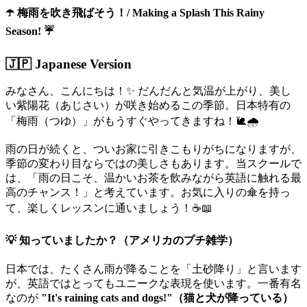
☂️ 梅雨を吹き飛ばそう！/ Making a Splash This Rainy
Season! ☔
🇯🇵 Japanese Version
みなさん、こんにちは！✨ だんだんと気温が上がり、美し
い紫陽花（あじさい）が咲き始めるこの季節。日本特有の
「梅雨（つゆ）」がもうすぐやってきますね！🐌🌧️
雨の日が続くと、ついお家に引きこもりがちになりますが、
季節の変わり目ならではの美しさもあります。当スクールで
は、「雨の日こそ、温かいお茶を飲みながら英語に触れる最
高のチャンス！」と考えています。お気に入りの傘を持っ
て、楽しくレッスンに通いましょう！☕📖
💡 知っていましたか？（アメリカのプチ雑学）
日本では、たくさん雨が降ることを「土砂降り」と言います
が、英語ではとってもユニークな表現を使います。一番有名
なのが
"It's raining cats and dogs!"（猫と犬が降っている）