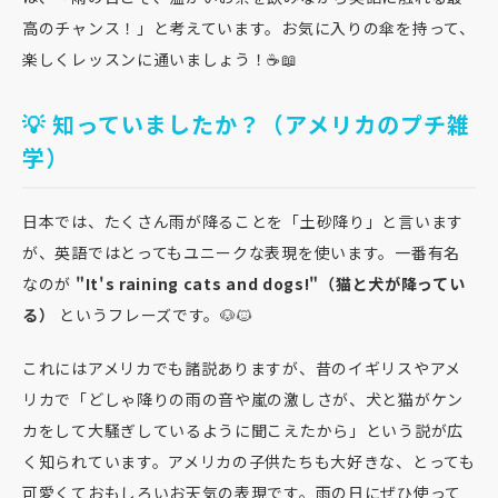
高のチャンス！」と考えています。お気に入りの傘を持って、
楽しくレッスンに通いましょう！☕📖
💡 知っていましたか？（アメリカのプチ雑
学）
日本では、たくさん雨が降ることを「土砂降り」と言います
が、英語ではとってもユニークな表現を使います。一番有名
なのが
"It's raining cats and dogs!"（猫と犬が降ってい
る）
というフレーズです。🐶🐱
これにはアメリカでも諸説ありますが、昔のイギリスやアメ
リカで「どしゃ降りの雨の音や嵐の激しさが、犬と猫がケン
カをして大騒ぎしているように聞こえたから」という説が広
く知られています。アメリカの子供たちも大好きな、とっても
可愛くておもしろいお天気の表現です。雨の日にぜひ使って