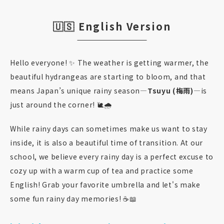
🇺🇸 English Version
Hello everyone! ✨ The weather is getting warmer, the
beautiful hydrangeas are starting to bloom, and that
means Japan’s unique rainy season—
Tsuyu (梅雨)
—is
just around the corner! 🐌🌧️
While rainy days can sometimes make us want to stay
inside, it is also a beautiful time of transition. At our
school, we believe every rainy day is a perfect excuse to
cozy up with a warm cup of tea and practice some
English! Grab your favorite umbrella and let's make
some fun rainy day memories! ☕📖