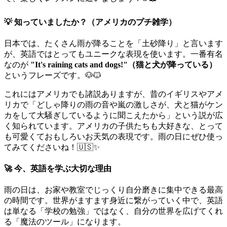
💡 知っていましたか？（アメリカのプチ雑学）
日本では、たくさん雨が降ることを「土砂降り」と言います
が、英語ではとってもユニークな表現を使います。一番有名
なのが
"It's raining cats and dogs!"（猫と犬が降っている）
というフレーズです。🐶🐱
これにはアメリカでも諸説ありますが、昔のイギリスやアメ
リカで「どしゃ降りの雨の音や嵐の激しさが、犬と猫がケン
カをして大騒ぎしているように聞こえたから」という説が広
く知られています。アメリカの子供たちも大好きな、とって
も可愛くておもしろいお天気の表現です。雨の日にぜひ使っ
てみてくださいね！🇺🇸✨
🚀 今、英語を学ぶ大切な理由
雨の日は、お家や教室でじっくり自分磨きに集中できる最高
の時間です。世界がますます身近に繋がっていく中で、英語
は単なる「学校の勉強」ではなく、自分の世界を広げてくれ
る「魔法のツール」になります。