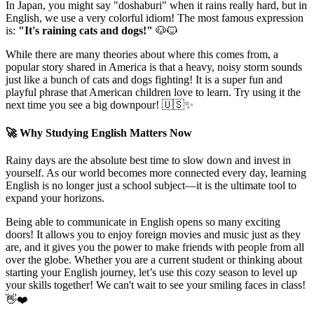
In Japan, you might say "doshaburi" when it rains really hard, but in
English, we use a very colorful idiom! The most famous expression
is:
"It's raining cats and dogs!"
🐶🐱
While there are many theories about where this comes from, a
popular story shared in America is that a heavy, noisy storm sounds
just like a bunch of cats and dogs fighting! It is a super fun and
playful phrase that American children love to learn. Try using it the
next time you see a big downpour! 🇺🇸✨
🚀 Why Studying English Matters Now
Rainy days are the absolute best time to slow down and invest in
yourself. As our world becomes more connected every day, learning
English is no longer just a school subject—it is the ultimate tool to
expand your horizons.
Being able to communicate in English opens so many exciting
doors! It allows you to enjoy foreign movies and music just as they
are, and it gives you the power to make friends with people from all
over the globe. Whether you are a current student or thinking about
starting your English journey, let’s use this cozy season to level up
your skills together! We can't wait to see your smiling faces in class!
👋❤️