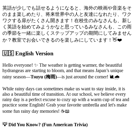
英語が少しでも話せるようになると、海外の映画や音楽をそ
のまま楽しめたり、将来世界中の人と友達になれたり、ワク
ワクする扉がたくさん開きます！在校生のみなさんも、新し
く英語を始めてみようかなと思っているみなさんも、この雨
の季節を一緒に楽しくステップアップの期間にしてみません
か？教室でお会いできるのを楽しみにしています！👋❤️
🇺🇸 English Version
Hello everyone! ✨ The weather is getting warmer, the beautiful
hydrangeas are starting to bloom, and that means Japan’s unique
rainy season—
Tsuyu (梅雨)
—is just around the corner! 🐌🌧️
While rainy days can sometimes make us want to stay inside, it is
also a beautiful time of transition. At our school, we believe every
rainy day is a perfect excuse to cozy up with a warm cup of tea and
practice some English! Grab your favorite umbrella and let's make
some fun rainy day memories! ☕📖
💡 Did You Know? (Fun American Trivia)