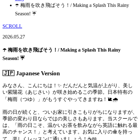
☂️ 梅雨を吹き飛ばそう！/ Making a Splash This Rainy
Season! ☔
SCROLL
2026.05.27
☂️ 梅雨を吹き飛ばそう！/ Making a Splash This Rainy
Season! ☔
🇯🇵 Japanese Version
みなさん、こんにちは！✨ だんだんと気温が上がり、美し
い紫陽花（あじさい）が咲き始めるこの季節。日本特有の
「梅雨（つゆ）」がもうすぐやってきますね！🐌🌧️
雨の日が続くと、ついお家に引きこもりがちになりますが、
季節の変わり目ならではの美しさもあります。当スクールで
は、「雨の日こそ、温かいお茶を飲みながら英語に触れる最
高のチャンス！」と考えています。お気に入りの傘を持っ
て、楽しくレッスンに通いましょう！☕📖