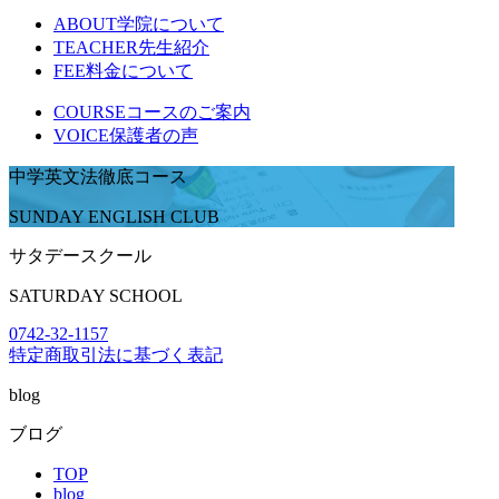
ABOUT
学院について
TEACHER
先生紹介
FEE
料金について
COURSE
コースのご案内
VOICE
保護者の声
中学英文法徹底コース
SUNDAY ENGLISH CLUB
サタデースクール
SATURDAY SCHOOL
0742-32-1157
特定商取引法に基づく表記
blog
ブログ
TOP
blog