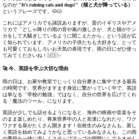
なのが
"It's raining cats and dogs!"（猫と犬が降っている）
というフレーズです。🐶🐱
これにはアメリカでも諸説ありますが、昔のイギリスやアメ
リカで「どしゃ降りの雨の音や嵐の激しさが、犬と猫がケン
カをして大騒ぎしているように聞こえたから」という説が広
く知られています。アメリカの子供たちも大好きな、とって
も可愛くておもしろいお天気の表現です。雨の日にぜひ使っ
てみてくださいね！🇺🇸✨
🚀 今、英語を学ぶ大切な理由
雨の日は、お家や教室でじっくり自分磨きに集中できる最高
の時間です。世界がますます身近に繋がっていく中で、英語
は単なる「学校の勉強」ではなく、自分の世界を広げてくれ
る「魔法のツール」になります。
英語が少しでも話せるようになると、海外の映画や音楽をそ
のまま楽しめたり、将来世界中の人と友達になれたり、ワク
ワクする扉がたくさん開きます！在校生のみなさんも、新し
く英語を始めてみようかなと思っているみなさんも、この雨
の季節を一緒に楽しくステップアップの期間にしてみません