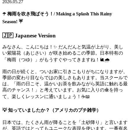
2026.05.27
☂️ 梅雨を吹き飛ばそう！/ Making a Splash This Rainy
Season! ☔
🇯🇵 Japanese Version
みなさん、こんにちは！✨ だんだんと気温が上がり、美し
い紫陽花（あじさい）が咲き始めるこの季節。日本特有の
「梅雨（つゆ）」がもうすぐやってきますね！🐌🌧️
雨の日が続くと、ついお家に引きこもりがちになりますが、
季節の変わり目ならではの美しさもあります。当スクールで
は、「雨の日こそ、温かいお茶を飲みながら英語に触れる最
高のチャンス！」と考えています。お気に入りの傘を持っ
て、楽しくレッスンに通いましょう！☕📖
💡 知っていましたか？（アメリカのプチ雑学）
日本では、たくさん雨が降ることを「土砂降り」と言います
が、英語ではとってもユニークな表現を使います。一番有名