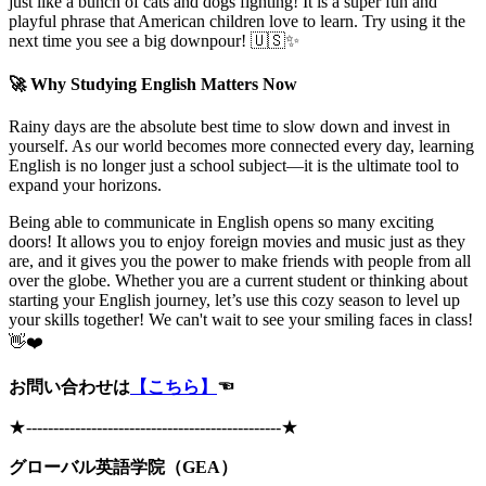
just like a bunch of cats and dogs fighting! It is a super fun and
playful phrase that American children love to learn. Try using it the
next time you see a big downpour! 🇺🇸✨
🚀 Why Studying English Matters Now
Rainy days are the absolute best time to slow down and invest in
yourself. As our world becomes more connected every day, learning
English is no longer just a school subject—it is the ultimate tool to
expand your horizons.
Being able to communicate in English opens so many exciting
doors! It allows you to enjoy foreign movies and music just as they
are, and it gives you the power to make friends with people from all
over the globe. Whether you are a current student or thinking about
starting your English journey, let’s use this cozy season to level up
your skills together! We can't wait to see your smiling faces in class!
👋❤️
お問い合わせは
【こちら】
☜
★
-----------------------------------------------
★
グローバル英語学院（GEA）