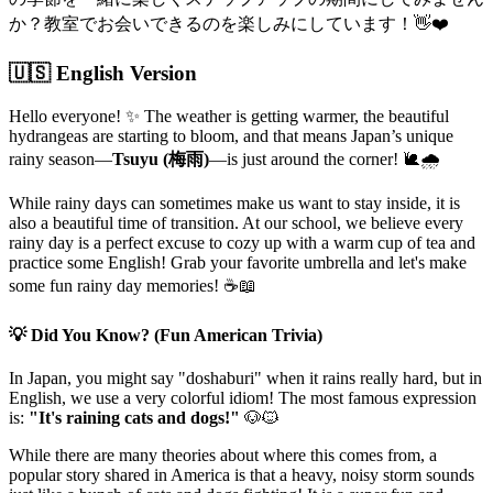
か？教室でお会いできるのを楽しみにしています！👋❤️
🇺🇸 English Version
Hello everyone! ✨ The weather is getting warmer, the beautiful
hydrangeas are starting to bloom, and that means Japan’s unique
rainy season—
Tsuyu (梅雨)
—is just around the corner! 🐌🌧️
While rainy days can sometimes make us want to stay inside, it is
also a beautiful time of transition. At our school, we believe every
rainy day is a perfect excuse to cozy up with a warm cup of tea and
practice some English! Grab your favorite umbrella and let's make
some fun rainy day memories! ☕📖
💡 Did You Know? (Fun American Trivia)
In Japan, you might say "doshaburi" when it rains really hard, but in
English, we use a very colorful idiom! The most famous expression
is:
"It's raining cats and dogs!"
🐶🐱
While there are many theories about where this comes from, a
popular story shared in America is that a heavy, noisy storm sounds