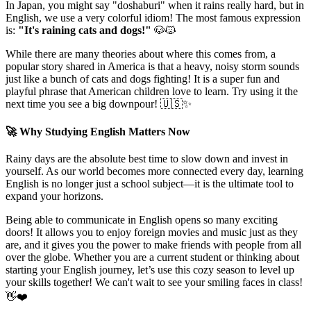
In Japan, you might say "doshaburi" when it rains really hard, but in
English, we use a very colorful idiom! The most famous expression
is:
"It's raining cats and dogs!"
🐶🐱
While there are many theories about where this comes from, a
popular story shared in America is that a heavy, noisy storm sounds
just like a bunch of cats and dogs fighting! It is a super fun and
playful phrase that American children love to learn. Try using it the
next time you see a big downpour! 🇺🇸✨
🚀 Why Studying English Matters Now
Rainy days are the absolute best time to slow down and invest in
yourself. As our world becomes more connected every day, learning
English is no longer just a school subject—it is the ultimate tool to
expand your horizons.
Being able to communicate in English opens so many exciting
doors! It allows you to enjoy foreign movies and music just as they
are, and it gives you the power to make friends with people from all
over the globe. Whether you are a current student or thinking about
starting your English journey, let’s use this cozy season to level up
your skills together! We can't wait to see your smiling faces in class!
👋❤️