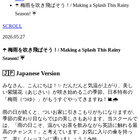
☂️ 梅雨を吹き飛ばそう！/ Making a Splash This Rainy
Season! ☔
SCROLL
2026.05.27
☂️ 梅雨を吹き飛ばそう！/ Making a Splash This Rainy
Season! ☔
🇯🇵 Japanese Version
みなさん、こんにちは！✨ だんだんと気温が上がり、美し
い紫陽花（あじさい）が咲き始めるこの季節。日本特有の
「梅雨（つゆ）」がもうすぐやってきますね！🐌🌧️
雨の日が続くと、ついお家に引きこもりがちになりますが、
季節の変わり目ならではの美しさもあります。当スクールで
は、「雨の日こそ、温かいお茶を飲みながら英語に触れる最
高のチャンス！」と考えています。お気に入りの傘を持っ
て、楽しくレッスンに通いましょう！☕📖