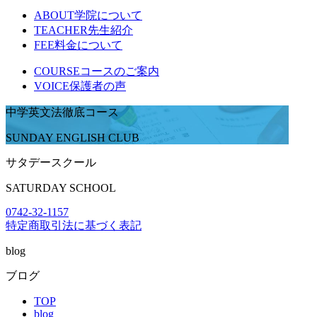
ABOUT
学院について
TEACHER
先生紹介
FEE
料金について
COURSE
コースのご案内
VOICE
保護者の声
中学英文法徹底コース
SUNDAY ENGLISH CLUB
サタデースクール
SATURDAY SCHOOL
0742-32-1157
特定商取引法に基づく表記
blog
ブログ
TOP
blog