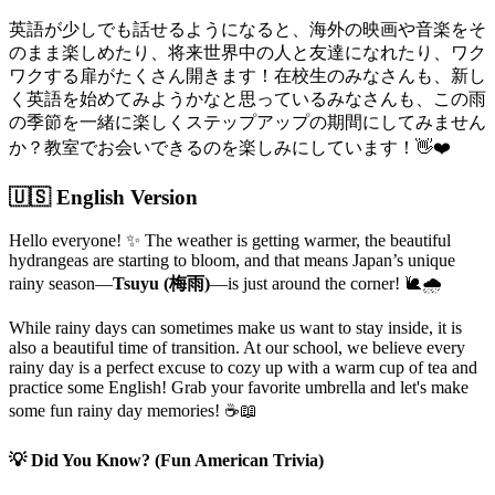
英語が少しでも話せるようになると、海外の映画や音楽をそ
のまま楽しめたり、将来世界中の人と友達になれたり、ワク
ワクする扉がたくさん開きます！在校生のみなさんも、新し
く英語を始めてみようかなと思っているみなさんも、この雨
の季節を一緒に楽しくステップアップの期間にしてみません
か？教室でお会いできるのを楽しみにしています！👋❤️
🇺🇸 English Version
Hello everyone! ✨ The weather is getting warmer, the beautiful
hydrangeas are starting to bloom, and that means Japan’s unique
rainy season—
Tsuyu (梅雨)
—is just around the corner! 🐌🌧️
While rainy days can sometimes make us want to stay inside, it is
also a beautiful time of transition. At our school, we believe every
rainy day is a perfect excuse to cozy up with a warm cup of tea and
practice some English! Grab your favorite umbrella and let's make
some fun rainy day memories! ☕📖
💡 Did You Know? (Fun American Trivia)