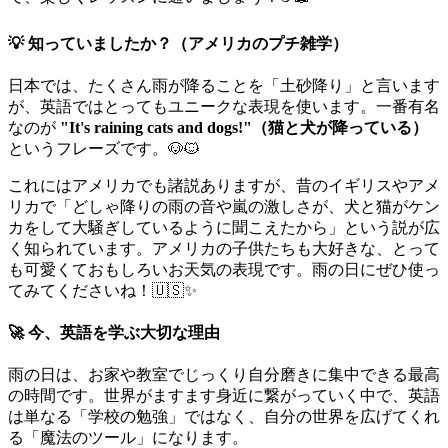
💡 知っていましたか？（アメリカのプチ雑学）
日本では、たくさん雨が降ることを「土砂降り」と言います
が、英語ではとってもユニークな表現を使います。一番有名
なのが
"It's raining cats and dogs!"（猫と犬が降っている）
というフレーズです。🐶🐱
これにはアメリカでも諸説ありますが、昔のイギリスやアメ
リカで「どしゃ降りの雨の音や嵐の激しさが、犬と猫がケン
カをして大騒ぎしているように聞こえたから」という説が広
く知られています。アメリカの子供たちも大好きな、とって
も可愛くておもしろいお天気の表現です。雨の日にぜひ使っ
てみてくださいね！🇺🇸✨
🚀 今、英語を学ぶ大切な理由
雨の日は、お家や教室でじっくり自分磨きに集中できる最高
の時間です。世界がますます身近に繋がっていく中で、英語
は単なる「学校の勉強」ではなく、自分の世界を広げてくれ
る「魔法のツール」になります。