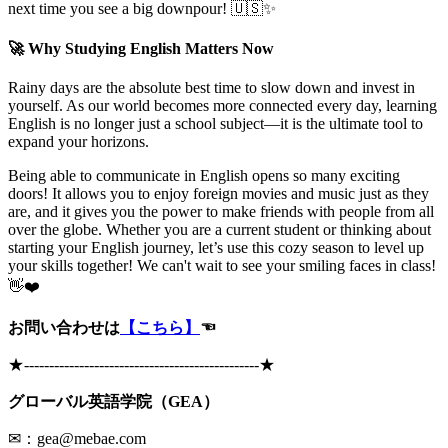
next time you see a big downpour! 🇺🇸✨
🚀 Why Studying English Matters Now
Rainy days are the absolute best time to slow down and invest in
yourself. As our world becomes more connected every day, learning
English is no longer just a school subject—it is the ultimate tool to
expand your horizons.
Being able to communicate in English opens so many exciting
doors! It allows you to enjoy foreign movies and music just as they
are, and it gives you the power to make friends with people from all
over the globe. Whether you are a current student or thinking about
starting your English journey, let’s use this cozy season to level up
your skills together! We can't wait to see your smiling faces in class!
👋❤️
お問い合わせは
【こちら】
☜
★
-----------------------------------------------
★
グローバル英語学院（GEA）
✉：gea@mebae.com