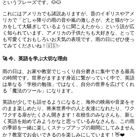
というフレーズです。🐶🐱
これにはアメリカでも諸説ありますが、昔のイギリスやアメ
リカで「どしゃ降りの雨の音や嵐の激しさが、犬と猫がケン
カをして大騒ぎしているように聞こえたから」という説が広
く知られています。アメリカの子供たちも大好きな、とって
も可愛くておもしろいお天気の表現です。雨の日にぜひ使っ
てみてくださいね！🇺🇸✨
🚀 今、英語を学ぶ大切な理由
雨の日は、お家や教室でじっくり自分磨きに集中できる最高
の時間です。世界がますます身近に繋がっていく中で、英語
は単なる「学校の勉強」ではなく、自分の世界を広げてくれ
る「魔法のツール」になります。
英語が少しでも話せるようになると、海外の映画や音楽をそ
のまま楽しめたり、将来世界中の人と友達になれたり、ワク
ワクする扉がたくさん開きます！在校生のみなさんも、新し
く英語を始めてみようかなと思っているみなさんも、この雨
の季節を一緒に楽しくステップアップの期間にしてみません
か？教室でお会いできるのを楽しみにしています！👋❤️