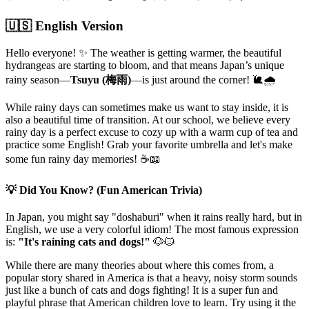
🇺🇸 English Version
Hello everyone! ✨ The weather is getting warmer, the beautiful
hydrangeas are starting to bloom, and that means Japan’s unique
rainy season—
Tsuyu (梅雨)
—is just around the corner! 🐌🌧️
While rainy days can sometimes make us want to stay inside, it is
also a beautiful time of transition. At our school, we believe every
rainy day is a perfect excuse to cozy up with a warm cup of tea and
practice some English! Grab your favorite umbrella and let's make
some fun rainy day memories! ☕📖
💡 Did You Know? (Fun American Trivia)
In Japan, you might say "doshaburi" when it rains really hard, but in
English, we use a very colorful idiom! The most famous expression
is:
"It's raining cats and dogs!"
🐶🐱
While there are many theories about where this comes from, a
popular story shared in America is that a heavy, noisy storm sounds
just like a bunch of cats and dogs fighting! It is a super fun and
playful phrase that American children love to learn. Try using it the