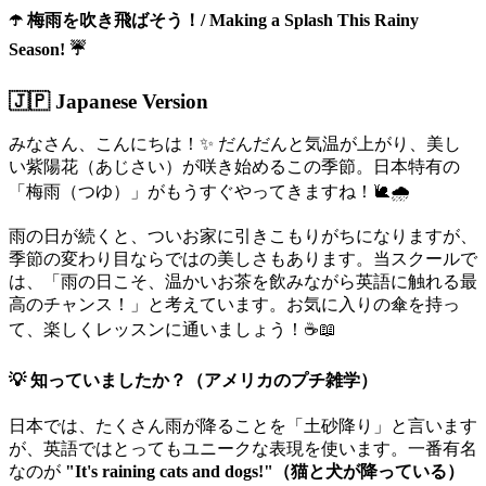
☂️ 梅雨を吹き飛ばそう！/ Making a Splash This Rainy
Season! ☔
🇯🇵 Japanese Version
みなさん、こんにちは！✨ だんだんと気温が上がり、美し
い紫陽花（あじさい）が咲き始めるこの季節。日本特有の
「梅雨（つゆ）」がもうすぐやってきますね！🐌🌧️
雨の日が続くと、ついお家に引きこもりがちになりますが、
季節の変わり目ならではの美しさもあります。当スクールで
は、「雨の日こそ、温かいお茶を飲みながら英語に触れる最
高のチャンス！」と考えています。お気に入りの傘を持っ
て、楽しくレッスンに通いましょう！☕📖
💡 知っていましたか？（アメリカのプチ雑学）
日本では、たくさん雨が降ることを「土砂降り」と言います
が、英語ではとってもユニークな表現を使います。一番有名
なのが
"It's raining cats and dogs!"（猫と犬が降っている）