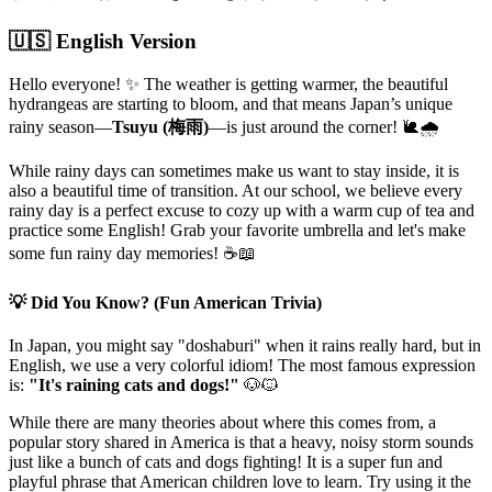
🇺🇸 English Version
Hello everyone! ✨ The weather is getting warmer, the beautiful
hydrangeas are starting to bloom, and that means Japan’s unique
rainy season—
Tsuyu (梅雨)
—is just around the corner! 🐌🌧️
While rainy days can sometimes make us want to stay inside, it is
also a beautiful time of transition. At our school, we believe every
rainy day is a perfect excuse to cozy up with a warm cup of tea and
practice some English! Grab your favorite umbrella and let's make
some fun rainy day memories! ☕📖
💡 Did You Know? (Fun American Trivia)
In Japan, you might say "doshaburi" when it rains really hard, but in
English, we use a very colorful idiom! The most famous expression
is:
"It's raining cats and dogs!"
🐶🐱
While there are many theories about where this comes from, a
popular story shared in America is that a heavy, noisy storm sounds
just like a bunch of cats and dogs fighting! It is a super fun and
playful phrase that American children love to learn. Try using it the