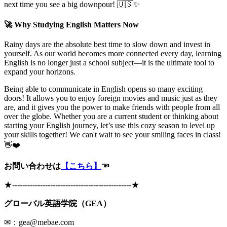
next time you see a big downpour! 🇺🇸✨
🚀 Why Studying English Matters Now
Rainy days are the absolute best time to slow down and invest in
yourself. As our world becomes more connected every day, learning
English is no longer just a school subject—it is the ultimate tool to
expand your horizons.
Being able to communicate in English opens so many exciting
doors! It allows you to enjoy foreign movies and music just as they
are, and it gives you the power to make friends with people from all
over the globe. Whether you are a current student or thinking about
starting your English journey, let’s use this cozy season to level up
your skills together! We can't wait to see your smiling faces in class!
👋❤️
お問い合わせは
【こちら】
☜
★
-----------------------------------------------
★
グローバル英語学院（GEA）
✉：gea@mebae.com