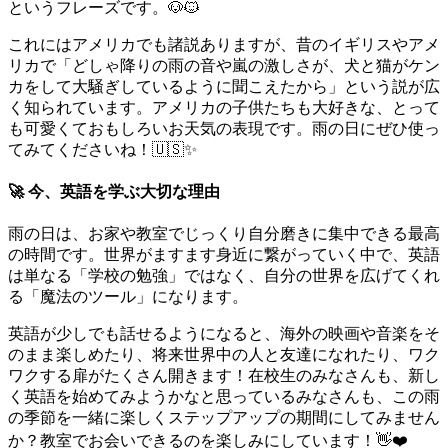
というフレーズです。🐶🐱
これにはアメリカでも諸説ありますが、昔のイギリスやアメ
リカで「どしゃ降りの雨の音や嵐の激しさが、犬と猫がケン
カをして大騒ぎしているように聞こえたから」という説が広
く知られています。アメリカの子供たちも大好きな、とって
も可愛くておもしろいお天気の表現です。雨の日にぜひ使っ
てみてくださいね！🇺🇸✨
🚀 今、英語を学ぶ大切な理由
雨の日は、お家や教室でじっくり自分磨きに集中できる最高
の時間です。世界がますます身近に繋がっていく中で、英語
は単なる「学校の勉強」ではなく、自分の世界を広げてくれ
る「魔法のツール」になります。
英語が少しでも話せるようになると、海外の映画や音楽をそ
のまま楽しめたり、将来世界中の人と友達になれたり、ワク
ワクする扉がたくさん開きます！在校生のみなさんも、新し
く英語を始めてみようかなと思っているみなさんも、この雨
の季節を一緒に楽しくステップアップの期間にしてみません
か？教室でお会いできるのを楽しみにしています！👋❤️