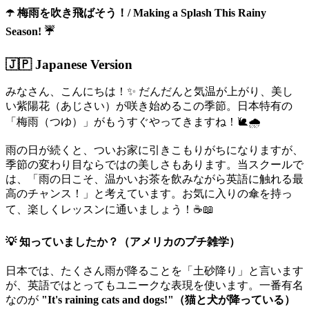
☂️ 梅雨を吹き飛ばそう！/ Making a Splash This Rainy
Season! ☔
🇯🇵 Japanese Version
みなさん、こんにちは！✨ だんだんと気温が上がり、美し
い紫陽花（あじさい）が咲き始めるこの季節。日本特有の
「梅雨（つゆ）」がもうすぐやってきますね！🐌🌧️
雨の日が続くと、ついお家に引きこもりがちになりますが、
季節の変わり目ならではの美しさもあります。当スクールで
は、「雨の日こそ、温かいお茶を飲みながら英語に触れる最
高のチャンス！」と考えています。お気に入りの傘を持っ
て、楽しくレッスンに通いましょう！☕📖
💡 知っていましたか？（アメリカのプチ雑学）
日本では、たくさん雨が降ることを「土砂降り」と言います
が、英語ではとってもユニークな表現を使います。一番有名
なのが
"It's raining cats and dogs!"（猫と犬が降っている）