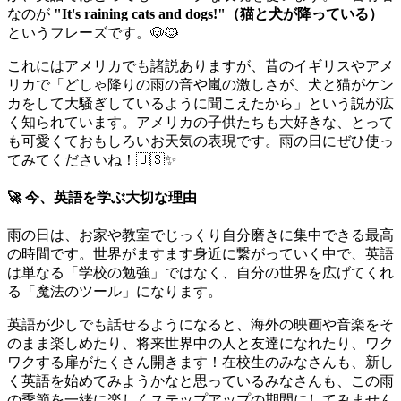
なのが
"It's raining cats and dogs!"（猫と犬が降っている）
というフレーズです。🐶🐱
これにはアメリカでも諸説ありますが、昔のイギリスやアメ
リカで「どしゃ降りの雨の音や嵐の激しさが、犬と猫がケン
カをして大騒ぎしているように聞こえたから」という説が広
く知られています。アメリカの子供たちも大好きな、とって
も可愛くておもしろいお天気の表現です。雨の日にぜひ使っ
てみてくださいね！🇺🇸✨
🚀 今、英語を学ぶ大切な理由
雨の日は、お家や教室でじっくり自分磨きに集中できる最高
の時間です。世界がますます身近に繋がっていく中で、英語
は単なる「学校の勉強」ではなく、自分の世界を広げてくれ
る「魔法のツール」になります。
英語が少しでも話せるようになると、海外の映画や音楽をそ
のまま楽しめたり、将来世界中の人と友達になれたり、ワク
ワクする扉がたくさん開きます！在校生のみなさんも、新し
く英語を始めてみようかなと思っているみなさんも、この雨
の季節を一緒に楽しくステップアップの期間にしてみません