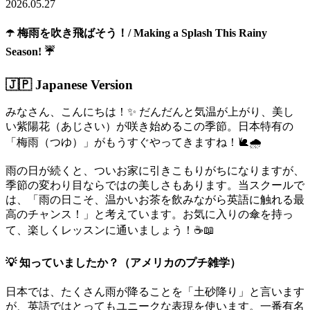
2026.05.27
☂️ 梅雨を吹き飛ばそう！/ Making a Splash This Rainy
Season! ☔
🇯🇵 Japanese Version
みなさん、こんにちは！✨ だんだんと気温が上がり、美し
い紫陽花（あじさい）が咲き始めるこの季節。日本特有の
「梅雨（つゆ）」がもうすぐやってきますね！🐌🌧️
雨の日が続くと、ついお家に引きこもりがちになりますが、
季節の変わり目ならではの美しさもあります。当スクールで
は、「雨の日こそ、温かいお茶を飲みながら英語に触れる最
高のチャンス！」と考えています。お気に入りの傘を持っ
て、楽しくレッスンに通いましょう！☕📖
💡 知っていましたか？（アメリカのプチ雑学）
日本では、たくさん雨が降ることを「土砂降り」と言います
が、英語ではとってもユニークな表現を使います。一番有名