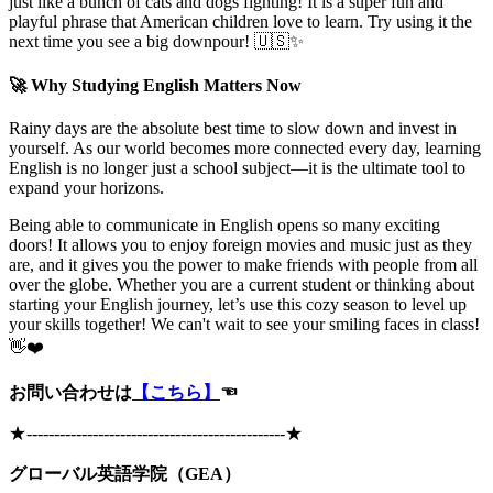
just like a bunch of cats and dogs fighting! It is a super fun and
playful phrase that American children love to learn. Try using it the
next time you see a big downpour! 🇺🇸✨
🚀 Why Studying English Matters Now
Rainy days are the absolute best time to slow down and invest in
yourself. As our world becomes more connected every day, learning
English is no longer just a school subject—it is the ultimate tool to
expand your horizons.
Being able to communicate in English opens so many exciting
doors! It allows you to enjoy foreign movies and music just as they
are, and it gives you the power to make friends with people from all
over the globe. Whether you are a current student or thinking about
starting your English journey, let’s use this cozy season to level up
your skills together! We can't wait to see your smiling faces in class!
👋❤️
お問い合わせは
【こちら】
☜
★
-----------------------------------------------
★
グローバル英語学院（GEA）