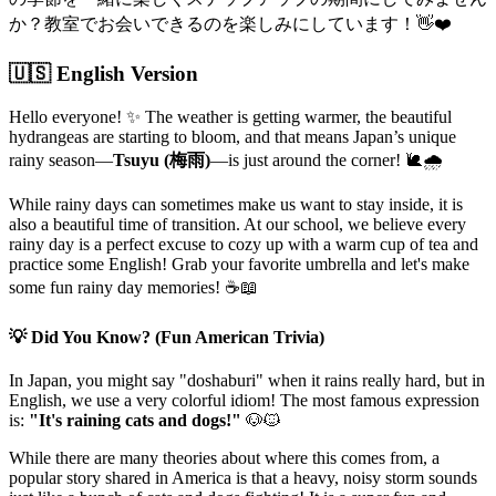
か？教室でお会いできるのを楽しみにしています！👋❤️
🇺🇸 English Version
Hello everyone! ✨ The weather is getting warmer, the beautiful
hydrangeas are starting to bloom, and that means Japan’s unique
rainy season—
Tsuyu (梅雨)
—is just around the corner! 🐌🌧️
While rainy days can sometimes make us want to stay inside, it is
also a beautiful time of transition. At our school, we believe every
rainy day is a perfect excuse to cozy up with a warm cup of tea and
practice some English! Grab your favorite umbrella and let's make
some fun rainy day memories! ☕📖
💡 Did You Know? (Fun American Trivia)
In Japan, you might say "doshaburi" when it rains really hard, but in
English, we use a very colorful idiom! The most famous expression
is:
"It's raining cats and dogs!"
🐶🐱
While there are many theories about where this comes from, a
popular story shared in America is that a heavy, noisy storm sounds