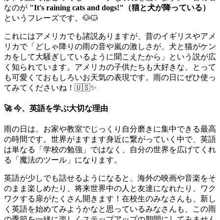
なのが
"It's raining cats and dogs!"（猫と犬が降っている）
というフレーズです。🐶🐱
これにはアメリカでも諸説ありますが、昔のイギリスやアメ
リカで「どしゃ降りの雨の音や嵐の激しさが、犬と猫がケン
カをして大騒ぎしているように聞こえたから」という説が広
く知られています。アメリカの子供たちも大好きな、とって
も可愛くておもしろいお天気の表現です。雨の日にぜひ使っ
てみてくださいね！🇺🇸✨
🚀 今、英語を学ぶ大切な理由
雨の日は、お家や教室でじっくり自分磨きに集中できる最高
の時間です。世界がますます身近に繋がっていく中で、英語
は単なる「学校の勉強」ではなく、自分の世界を広げてくれ
る「魔法のツール」になります。
英語が少しでも話せるようになると、海外の映画や音楽をそ
のまま楽しめたり、将来世界中の人と友達になれたり、ワク
ワクする扉がたくさん開きます！在校生のみなさんも、新し
く英語を始めてみようかなと思っているみなさんも、この雨
の季節を一緒に楽しくステップアップの期間にしてみません