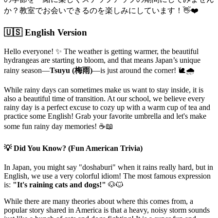
か？教室でお会いできるのを楽しみにしています！👋❤️
🇺🇸 English Version
Hello everyone! ✨ The weather is getting warmer, the beautiful
hydrangeas are starting to bloom, and that means Japan’s unique
rainy season—
Tsuyu (梅雨)
—is just around the corner! 🐌🌧️
While rainy days can sometimes make us want to stay inside, it is
also a beautiful time of transition. At our school, we believe every
rainy day is a perfect excuse to cozy up with a warm cup of tea and
practice some English! Grab your favorite umbrella and let's make
some fun rainy day memories! ☕📖
💡 Did You Know? (Fun American Trivia)
In Japan, you might say "doshaburi" when it rains really hard, but in
English, we use a very colorful idiom! The most famous expression
is:
"It's raining cats and dogs!"
🐶🐱
While there are many theories about where this comes from, a
popular story shared in America is that a heavy, noisy storm sounds