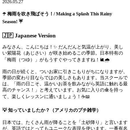
2026.05.27
☂️ 梅雨を吹き飛ばそう！/ Making a Splash This Rainy
Season! ☔
🇯🇵 Japanese Version
みなさん、こんにちは！✨ だんだんと気温が上がり、美し
い紫陽花（あじさい）が咲き始めるこの季節。日本特有の
「梅雨（つゆ）」がもうすぐやってきますね！🐌🌧️
雨の日が続くと、ついお家に引きこもりがちになりますが、
季節の変わり目ならではの美しさもあります。当スクールで
は、「雨の日こそ、温かいお茶を飲みながら英語に触れる最
高のチャンス！」と考えています。お気に入りの傘を持っ
て、楽しくレッスンに通いましょう！☕📖
💡 知っていましたか？（アメリカのプチ雑学）
日本では、たくさん雨が降ることを「土砂降り」と言います
が、英語ではとってもユニークな表現を使います。一番有名