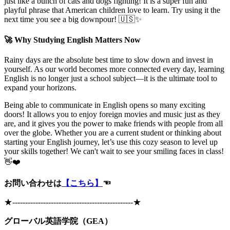
just like a bunch of cats and dogs fighting! It is a super fun and
playful phrase that American children love to learn. Try using it the
next time you see a big downpour! 🇺🇸✨
🚀 Why Studying English Matters Now
Rainy days are the absolute best time to slow down and invest in
yourself. As our world becomes more connected every day, learning
English is no longer just a school subject—it is the ultimate tool to
expand your horizons.
Being able to communicate in English opens so many exciting
doors! It allows you to enjoy foreign movies and music just as they
are, and it gives you the power to make friends with people from all
over the globe. Whether you are a current student or thinking about
starting your English journey, let’s use this cozy season to level up
your skills together! We can't wait to see your smiling faces in class!
👋❤️
お問い合わせは
【こちら】
☜
★
-----------------------------------------------
★
グローバル英語学院（GEA）