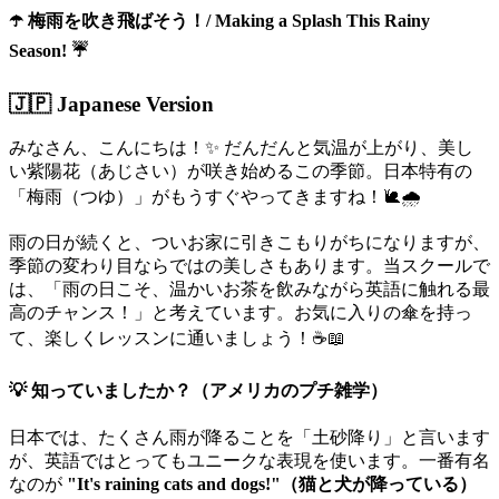
☂️ 梅雨を吹き飛ばそう！/ Making a Splash This Rainy
Season! ☔
🇯🇵 Japanese Version
みなさん、こんにちは！✨ だんだんと気温が上がり、美し
い紫陽花（あじさい）が咲き始めるこの季節。日本特有の
「梅雨（つゆ）」がもうすぐやってきますね！🐌🌧️
雨の日が続くと、ついお家に引きこもりがちになりますが、
季節の変わり目ならではの美しさもあります。当スクールで
は、「雨の日こそ、温かいお茶を飲みながら英語に触れる最
高のチャンス！」と考えています。お気に入りの傘を持っ
て、楽しくレッスンに通いましょう！☕📖
💡 知っていましたか？（アメリカのプチ雑学）
日本では、たくさん雨が降ることを「土砂降り」と言います
が、英語ではとってもユニークな表現を使います。一番有名
なのが
"It's raining cats and dogs!"（猫と犬が降っている）