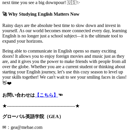
next time you see a big downpour! 🇺🇸✨
🚀 Why Studying English Matters Now
Rainy days are the absolute best time to slow down and invest in
yourself. As our world becomes more connected every day, learning
English is no longer just a school subject—it is the ultimate tool to
expand your horizons.
Being able to communicate in English opens so many exciting
doors! It allows you to enjoy foreign movies and music just as they
are, and it gives you the power to make friends with people from all
over the globe. Whether you are a current student or thinking about
starting your English journey, let’s use this cozy season to level up
your skills together! We can't wait to see your smiling faces in class!
👋❤️
お問い合わせは
【こちら】
☜
★
-----------------------------------------------
★
グローバル英語学院（GEA）
✉：gea@mebae.com