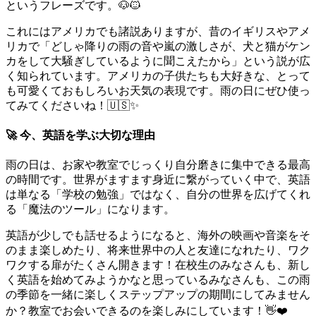
というフレーズです。🐶🐱
これにはアメリカでも諸説ありますが、昔のイギリスやアメ
リカで「どしゃ降りの雨の音や嵐の激しさが、犬と猫がケン
カをして大騒ぎしているように聞こえたから」という説が広
く知られています。アメリカの子供たちも大好きな、とって
も可愛くておもしろいお天気の表現です。雨の日にぜひ使っ
てみてくださいね！🇺🇸✨
🚀 今、英語を学ぶ大切な理由
雨の日は、お家や教室でじっくり自分磨きに集中できる最高
の時間です。世界がますます身近に繋がっていく中で、英語
は単なる「学校の勉強」ではなく、自分の世界を広げてくれ
る「魔法のツール」になります。
英語が少しでも話せるようになると、海外の映画や音楽をそ
のまま楽しめたり、将来世界中の人と友達になれたり、ワク
ワクする扉がたくさん開きます！在校生のみなさんも、新し
く英語を始めてみようかなと思っているみなさんも、この雨
の季節を一緒に楽しくステップアップの期間にしてみません
か？教室でお会いできるのを楽しみにしています！👋❤️