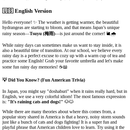
🇺🇸 English Version
Hello everyone! ✨ The weather is getting warmer, the beautiful
hydrangeas are starting to bloom, and that means Japan’s unique
rainy season—
Tsuyu (梅雨)
—is just around the corner! 🐌🌧️
While rainy days can sometimes make us want to stay inside, it is
also a beautiful time of transition. At our school, we believe every
rainy day is a perfect excuse to cozy up with a warm cup of tea and
practice some English! Grab your favorite umbrella and let's make
some fun rainy day memories! ☕📖
💡 Did You Know? (Fun American Trivia)
In Japan, you might say "doshaburi" when it rains really hard, but in
English, we use a very colorful idiom! The most famous expression
is:
"It's raining cats and dogs!"
🐶🐱
While there are many theories about where this comes from, a
popular story shared in America is that a heavy, noisy storm sounds
just like a bunch of cats and dogs fighting! It is a super fun and
playful phrase that American children love to learn. Try using it the