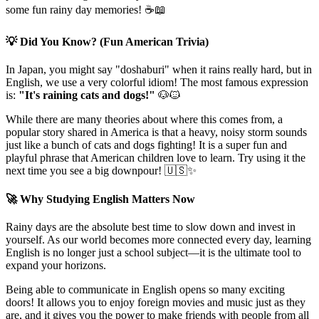
some fun rainy day memories! ☕📖
💡 Did You Know? (Fun American Trivia)
In Japan, you might say "doshaburi" when it rains really hard, but in
English, we use a very colorful idiom! The most famous expression
is:
"It's raining cats and dogs!"
🐶🐱
While there are many theories about where this comes from, a
popular story shared in America is that a heavy, noisy storm sounds
just like a bunch of cats and dogs fighting! It is a super fun and
playful phrase that American children love to learn. Try using it the
next time you see a big downpour! 🇺🇸✨
🚀 Why Studying English Matters Now
Rainy days are the absolute best time to slow down and invest in
yourself. As our world becomes more connected every day, learning
English is no longer just a school subject—it is the ultimate tool to
expand your horizons.
Being able to communicate in English opens so many exciting
doors! It allows you to enjoy foreign movies and music just as they
are, and it gives you the power to make friends with people from all