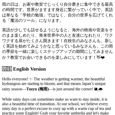
雨の日は、お家や教室でじっくり自分磨きに集中できる最高
の時間です。世界がますます身近に繋がっていく中で、英語
は単なる「学校の勉強」ではなく、自分の世界を広げてくれ
る「魔法のツール」になります。
英語が少しでも話せるようになると、海外の映画や音楽をそ
のまま楽しめたり、将来世界中の人と友達になれたり、ワク
ワクする扉がたくさん開きます！在校生のみなさんも、新し
く英語を始めてみようかなと思っているみなさんも、この雨
の季節を一緒に楽しくステップアップの期間にしてみません
か？教室でお会いできるのを楽しみにしています！👋❤️
🇺🇸 English Version
Hello everyone! ✨ The weather is getting warmer, the beautiful
hydrangeas are starting to bloom, and that means Japan’s unique
rainy season—
Tsuyu (梅雨)
—is just around the corner! 🐌🌧️
While rainy days can sometimes make us want to stay inside, it is
also a beautiful time of transition. At our school, we believe every
rainy day is a perfect excuse to cozy up with a warm cup of tea and
practice some English! Grab your favorite umbrella and let's make