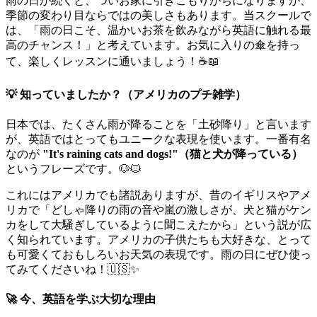
雨の日が続くと、ついお家に引きこもりがちになりますが、
季節の変わり目ならではの美しさもあります。当スクールで
は、「雨の日こそ、温かいお茶を飲みながら英語に触れる最
高のチャンス！」と考えています。お気に入りの傘を持っ
て、楽しくレッスンに通いましょう！☕📖
💡 知っていましたか？（アメリカのプチ雑学）
日本では、たくさん雨が降ることを「土砂降り」と言います
が、英語ではとってもユニークな表現を使います。一番有名
なのが
"It's raining cats and dogs!"（猫と犬が降っている）
というフレーズです。🐶🐱
これにはアメリカでも諸説ありますが、昔のイギリスやアメ
リカで「どしゃ降りの雨の音や嵐の激しさが、犬と猫がケン
カをして大騒ぎしているように聞こえたから」という説が広
く知られています。アメリカの子供たちも大好きな、とって
も可愛くておもしろいお天気の表現です。雨の日にぜひ使っ
てみてくださいね！🇺🇸✨
🚀 今、英語を学ぶ大切な理由