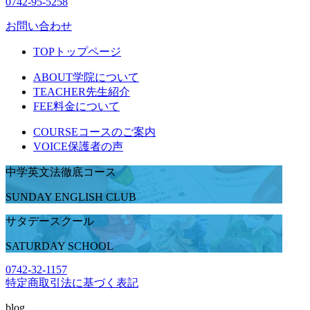
0742-95-5258
お問い合わせ
TOP
トップページ
ABOUT
学院について
TEACHER
先生紹介
FEE
料金について
COURSE
コースのご案内
VOICE
保護者の声
中学英文法徹底コース
SUNDAY ENGLISH CLUB
サタデースクール
SATURDAY SCHOOL
0742-32-1157
特定商取引法に基づく表記
blog