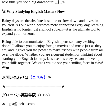
next time you see a big downpour! 🇺🇸✨
🚀 Why Studying English Matters Now
Rainy days are the absolute best time to slow down and invest in
yourself. As our world becomes more connected every day, learning
English is no longer just a school subject—it is the ultimate tool to
expand your horizons.
Being able to communicate in English opens so many exciting
doors! It allows you to enjoy foreign movies and music just as they
are, and it gives you the power to make friends with people from all
over the globe. Whether you are a current student or thinking about
starting your English journey, let’s use this cozy season to level up
your skills together! We can't wait to see your smiling faces in class!
👋❤️
お問い合わせは
【こちら】
☜
★
-----------------------------------------------
★
グローバル英語学院（GEA）
✉：gea@mebae.com