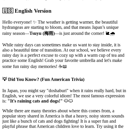
🇺🇸 English Version
Hello everyone! ✨ The weather is getting warmer, the beautiful
hydrangeas are starting to bloom, and that means Japan’s unique
rainy season—
Tsuyu (梅雨)
—is just around the corner! 🐌🌧️
While rainy days can sometimes make us want to stay inside, it is
also a beautiful time of transition. At our school, we believe every
rainy day is a perfect excuse to cozy up with a warm cup of tea and
practice some English! Grab your favorite umbrella and let's make
some fun rainy day memories! ☕📖
💡 Did You Know? (Fun American Trivia)
In Japan, you might say "doshaburi" when it rains really hard, but in
English, we use a very colorful idiom! The most famous expression
is:
"It's raining cats and dogs!"
🐶🐱
While there are many theories about where this comes from, a
popular story shared in America is that a heavy, noisy storm sounds
just like a bunch of cats and dogs fighting! It is a super fun and
playful phrase that American children love to learn. Try using it the