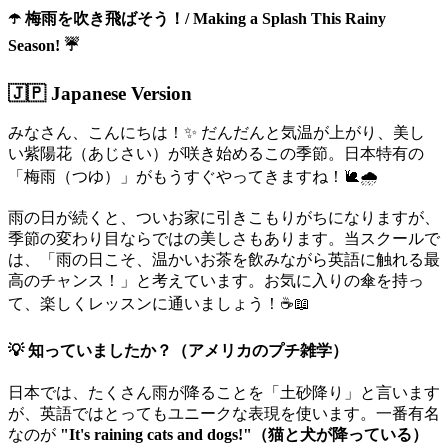
☂️ 梅雨を吹き飛ばそう！/ Making a Splash This Rainy
Season! ☔
🇯🇵 Japanese Version
みなさん、こんにちは！✨ だんだんと気温が上がり、美し
い紫陽花（あじさい）が咲き始めるこの季節。日本特有の
「梅雨（つゆ）」がもうすぐやってきますね！🐌🌧️
雨の日が続くと、ついお家に引きこもりがちになりますが、
季節の変わり目ならではの美しさもあります。当スクールで
は、「雨の日こそ、温かいお茶を飲みながら英語に触れる最
高のチャンス！」と考えています。お気に入りの傘を持っ
て、楽しくレッスンに通いましょう！☕📖
💡 知っていましたか？（アメリカのプチ雑学）
日本では、たくさん雨が降ることを「土砂降り」と言います
が、英語ではとってもユニークな表現を使います。一番有名
なのが
"It's raining cats and dogs!"（猫と犬が降っている）