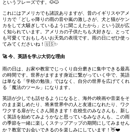
というフレーズです。🐶🐱
これにはアメリカでも諸説ありますが、昔のイギリスやアメ
リカで「どしゃ降りの雨の音や嵐の激しさが、犬と猫がケン
カをして大騒ぎしているように聞こえたから」という説が広
く知られています。アメリカの子供たちも大好きな、とって
も可愛くておもしろいお天気の表現です。雨の日にぜひ使っ
てみてくださいね！🇺🇸✨
🚀 今、英語を学ぶ大切な理由
雨の日は、お家や教室でじっくり自分磨きに集中できる最高
の時間です。世界がますます身近に繋がっていく中で、英語
は単なる「学校の勉強」ではなく、自分の世界を広げてくれ
る「魔法のツール」になります。
英語が少しでも話せるようになると、海外の映画や音楽をそ
のまま楽しめたり、将来世界中の人と友達になれたり、ワク
ワクする扉がたくさん開きます！在校生のみなさんも、新し
く英語を始めてみようかなと思っているみなさんも、この雨
の季節を一緒に楽しくステップアップの期間にしてみません
か？教室でお会いできるのを楽しみにしています！👋❤️