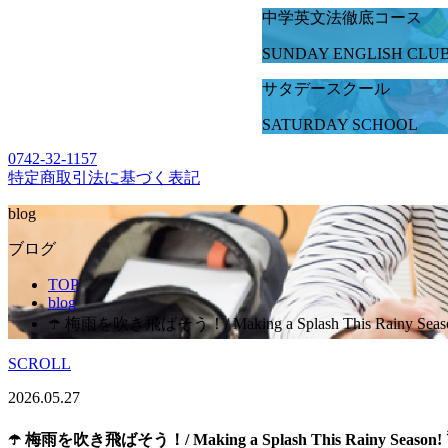
中学英文法徹底コース
SUNDAY ENGLISH CLU
サタデースクール
SATURDAY SCHOOL
0742-32-1157
特定商取引法に基づく表記
blog
ブログ
TOP
blog
☂️ 梅雨を吹き飛ばそう！/ Making a Splash This Rainy Seas
SCROLL
2026.05.27
☂️ 梅雨を吹き飛ばそう！/ Making a Splash This Rainy Season!