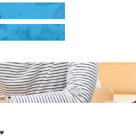
B
on! ☔
 ☔