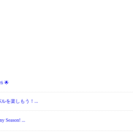
6 🌟
ェスティバルを楽しもう！...
Season! ...