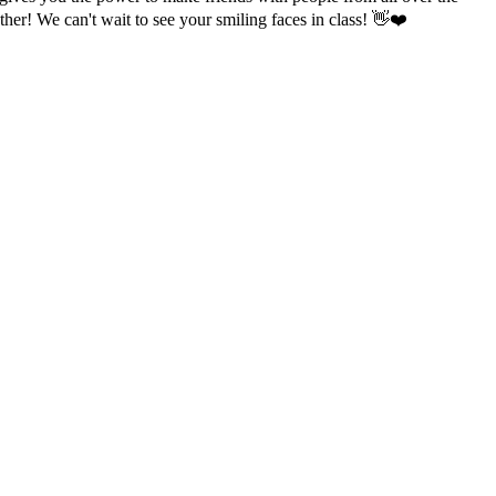
ether! We can't wait to see your smiling faces in class! 👋❤️