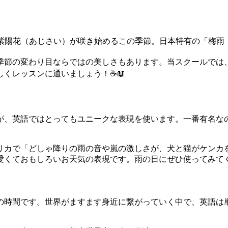
紫陽花（あじさい）が咲き始めるこの季節。日本特有の「梅雨（つ
季節の変わり目ならではの美しさもあります。当スクールでは
くレッスンに通いましょう！☕📖
が、英語ではとってもユニークな表現を使います。一番有名な
リカで「どしゃ降りの雨の音や嵐の激しさが、犬と猫がケンカ
くておもしろいお天気の表現です。雨の日にぜひ使ってみてくだ
の時間です。世界がますます身近に繋がっていく中で、英語は