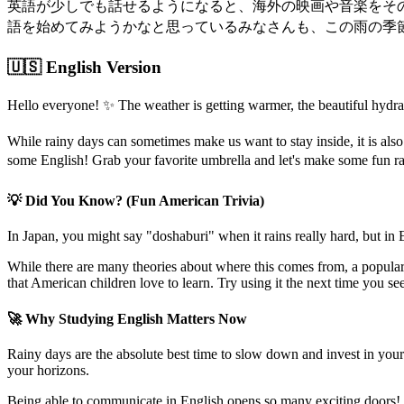
英語が少しでも話せるようになると、海外の映画や音楽をそ
語を始めてみようかなと思っているみなさんも、この雨の季節
🇺🇸 English Version
Hello everyone! ✨ The weather is getting warmer, the beautiful hydr
While rainy days can sometimes make us want to stay inside, it is also
some English! Grab your favorite umbrella and let's make some fun 
💡 Did You Know? (Fun American Trivia)
In Japan, you might say "doshaburi" when it rains really hard, but in
While there are many theories about where this comes from, a popular s
that American children love to learn. Try using it the next time you
🚀 Why Studying English Matters Now
Rainy days are the absolute best time to slow down and invest in your
your horizons.
Being able to communicate in English opens so many exciting doors! It