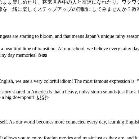
のまま楽しめたり、将来世界中の人と友達になれたり、ワクワ
を一緒に楽しくステップアップの期間にしてみませんか？教室
angeas are starting to bloom, and that means Japan’s unique rainy seas
 a beautiful time of transition. At our school, we believe every rainy da
rainy day memories! ☕📖
 English, we use a very colorful idiom! The most famous expression is:
"
tory shared in America is that a heavy, noisy storm sounds just like a b
 see a big downpour! 🇺🇸✨
self. As our world becomes more connected every day, learning English i
 allows you to enjoy foreign movies and music just as they are, and it