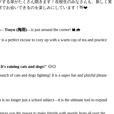
クする扉がたくさん開きます！在校生のみなさんも、新しく英
でお会いできるのを楽しみにしています！👋❤️
on—
Tsuyu (梅雨)
—is just around the corner! 🐌🌧️
y is a perfect excuse to cozy up with a warm cup of tea and practice
It's raining cats and dogs!"
🐶🐱
unch of cats and dogs fighting! It is a super fun and playful phrase
s no longer just a school subject—it is the ultimate tool to expand
 gives you the power to make friends with people from all over the