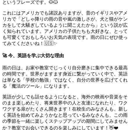
というフレーズです。🐶🐱
これにはアメリカでも諸説ありますが、昔のイギリスやアメ
リカで「どしゃ降りの雨の音や嵐の激しさが、犬と猫がケン
カをして大騒ぎしているように聞こえたから」という説が広
く知られています。アメリカの子供たちも大好きな、とって
も可愛くておもしろいお天気の表現です。雨の日にぜひ使っ
てみてくださいね！🇺🇸✨
🚀 今、英語を学ぶ大切な理由
雨の日は、お家や教室でじっくり自分磨きに集中できる最高
の時間です。世界がますます身近に繋がっていく中で、英語
は単なる「学校の勉強」ではなく、自分の世界を広げてくれ
る「魔法のツール」になります。
英語が少しでも話せるようになると、海外の映画や音楽をそ
のまま楽しめたり、将来世界中の人と友達になれたり、ワク
ワクする扉がたくさん開きます！在校生のみなさんも、新し
く英語を始めてみようかなと思っているみなさんも、この雨
の季節を一緒に楽しくステップアップの期間にしてみません
か？教室でお会いできるのを楽しみにしています！👋❤️