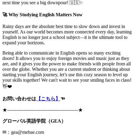
next time you see a big downpour! 🇺🇸✨
🚀 Why Studying English Matters Now
Rainy days are the absolute best time to slow down and invest in
yourself. As our world becomes more connected every day, learning
English is no longer just a school subject—it is the ultimate tool to
expand your horizons.
Being able to communicate in English opens so many exciting
doors! It allows you to enjoy foreign movies and music just as they
are, and it gives you the power to make friends with people from all
over the globe. Whether you are a current student or thinking about
starting your English journey, let’s use this cozy season to level up
your skills together! We can't wait to see your smiling faces in class!
👋❤️
お問い合わせは
【こちら】
☜
★
-----------------------------------------------
★
グローバル英語学院（GEA）
✉：gea@mebae.com