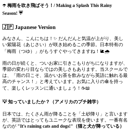
☂️ 梅雨を吹き飛ばそう！/ Making a Splash This Rainy
Season! ☔
🇯🇵 Japanese Version
みなさん、こんにちは！✨ だんだんと気温が上がり、美し
い紫陽花（あじさい）が咲き始めるこの季節。日本特有の
「梅雨（つゆ）」がもうすぐやってきますね！🐌🌧️
雨の日が続くと、ついお家に引きこもりがちになりますが、
季節の変わり目ならではの美しさもあります。当スクールで
は、「雨の日こそ、温かいお茶を飲みながら英語に触れる最
高のチャンス！」と考えています。お気に入りの傘を持っ
て、楽しくレッスンに通いましょう！☕📖
💡 知っていましたか？（アメリカのプチ雑学）
日本では、たくさん雨が降ることを「土砂降り」と言います
が、英語ではとってもユニークな表現を使います。一番有名
なのが
"It's raining cats and dogs!"（猫と犬が降っている）