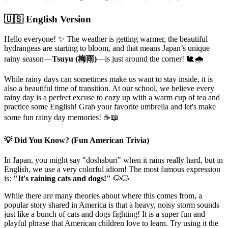
🇺🇸 English Version
Hello everyone! ✨ The weather is getting warmer, the beautiful
hydrangeas are starting to bloom, and that means Japan’s unique
rainy season—
Tsuyu (梅雨)
—is just around the corner! 🐌🌧️
While rainy days can sometimes make us want to stay inside, it is
also a beautiful time of transition. At our school, we believe every
rainy day is a perfect excuse to cozy up with a warm cup of tea and
practice some English! Grab your favorite umbrella and let's make
some fun rainy day memories! ☕📖
💡 Did You Know? (Fun American Trivia)
In Japan, you might say "doshaburi" when it rains really hard, but in
English, we use a very colorful idiom! The most famous expression
is:
"It's raining cats and dogs!"
🐶🐱
While there are many theories about where this comes from, a
popular story shared in America is that a heavy, noisy storm sounds
just like a bunch of cats and dogs fighting! It is a super fun and
playful phrase that American children love to learn. Try using it the