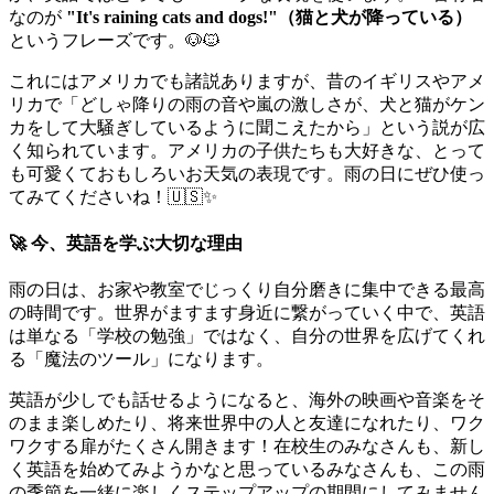
なのが
"It's raining cats and dogs!"（猫と犬が降っている）
というフレーズです。🐶🐱
これにはアメリカでも諸説ありますが、昔のイギリスやアメ
リカで「どしゃ降りの雨の音や嵐の激しさが、犬と猫がケン
カをして大騒ぎしているように聞こえたから」という説が広
く知られています。アメリカの子供たちも大好きな、とって
も可愛くておもしろいお天気の表現です。雨の日にぜひ使っ
てみてくださいね！🇺🇸✨
🚀 今、英語を学ぶ大切な理由
雨の日は、お家や教室でじっくり自分磨きに集中できる最高
の時間です。世界がますます身近に繋がっていく中で、英語
は単なる「学校の勉強」ではなく、自分の世界を広げてくれ
る「魔法のツール」になります。
英語が少しでも話せるようになると、海外の映画や音楽をそ
のまま楽しめたり、将来世界中の人と友達になれたり、ワク
ワクする扉がたくさん開きます！在校生のみなさんも、新し
く英語を始めてみようかなと思っているみなさんも、この雨
の季節を一緒に楽しくステップアップの期間にしてみません