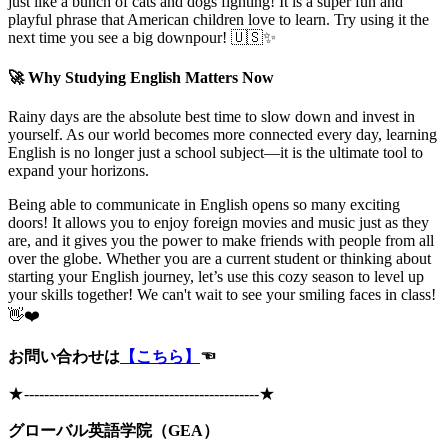
just like a bunch of cats and dogs fighting! It is a super fun and
playful phrase that American children love to learn. Try using it the
next time you see a big downpour! 🇺🇸✨
🚀 Why Studying English Matters Now
Rainy days are the absolute best time to slow down and invest in
yourself. As our world becomes more connected every day, learning
English is no longer just a school subject—it is the ultimate tool to
expand your horizons.
Being able to communicate in English opens so many exciting
doors! It allows you to enjoy foreign movies and music just as they
are, and it gives you the power to make friends with people from all
over the globe. Whether you are a current student or thinking about
starting your English journey, let’s use this cozy season to level up
your skills together! We can't wait to see your smiling faces in class!
👋❤️
お問い合わせは
【こちら】
☜
★
-----------------------------------------------
★
グローバル英語学院（GEA）