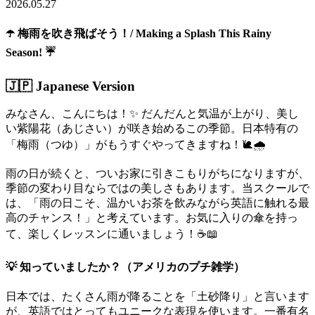
2026.05.27
☂️ 梅雨を吹き飛ばそう！/ Making a Splash This Rainy
Season! ☔
🇯🇵 Japanese Version
みなさん、こんにちは！✨ だんだんと気温が上がり、美し
い紫陽花（あじさい）が咲き始めるこの季節。日本特有の
「梅雨（つゆ）」がもうすぐやってきますね！🐌🌧️
雨の日が続くと、ついお家に引きこもりがちになりますが、
季節の変わり目ならではの美しさもあります。当スクールで
は、「雨の日こそ、温かいお茶を飲みながら英語に触れる最
高のチャンス！」と考えています。お気に入りの傘を持っ
て、楽しくレッスンに通いましょう！☕📖
💡 知っていましたか？（アメリカのプチ雑学）
日本では、たくさん雨が降ることを「土砂降り」と言います
が、英語ではとってもユニークな表現を使います。一番有名