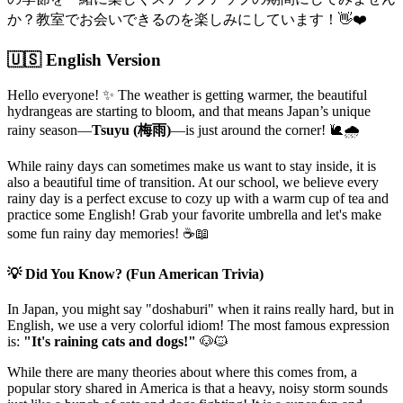
か？教室でお会いできるのを楽しみにしています！👋❤️
🇺🇸 English Version
Hello everyone! ✨ The weather is getting warmer, the beautiful
hydrangeas are starting to bloom, and that means Japan’s unique
rainy season—
Tsuyu (梅雨)
—is just around the corner! 🐌🌧️
While rainy days can sometimes make us want to stay inside, it is
also a beautiful time of transition. At our school, we believe every
rainy day is a perfect excuse to cozy up with a warm cup of tea and
practice some English! Grab your favorite umbrella and let's make
some fun rainy day memories! ☕📖
💡 Did You Know? (Fun American Trivia)
In Japan, you might say "doshaburi" when it rains really hard, but in
English, we use a very colorful idiom! The most famous expression
is:
"It's raining cats and dogs!"
🐶🐱
While there are many theories about where this comes from, a
popular story shared in America is that a heavy, noisy storm sounds