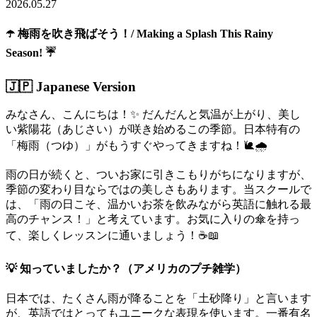
2026.05.27
☂️ 梅雨を吹き飛ばそう！/ Making a Splash This Rainy
Season! ☔
🇯🇵 Japanese Version
みなさん、こんにちは！✨ だんだんと気温が上がり、美し
い紫陽花（あじさい）が咲き始めるこの季節。日本特有の
「梅雨（つゆ）」がもうすぐやってきますね！🐌🌧️
雨の日が続くと、ついお家に引きこもりがちになりますが、
季節の変わり目ならではの美しさもあります。当スクールで
は、「雨の日こそ、温かいお茶を飲みながら英語に触れる最
高のチャンス！」と考えています。お気に入りの傘を持っ
て、楽しくレッスンに通いましょう！☕📖
💡 知っていましたか？（アメリカのプチ雑学）
日本では、たくさん雨が降ることを「土砂降り」と言います
が、英語ではとってもユニークな表現を使います。一番有名