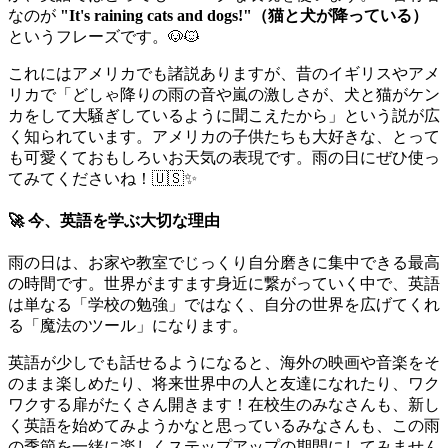
なのが
"It's raining cats and dogs!"（猫と犬が降っている）
というフレーズです。🐶🐱
これにはアメリカでも諸説ありますが、昔のイギリスやアメ
リカで「どしゃ降りの雨の音や嵐の激しさが、犬と猫がケン
カをして大騒ぎしているように聞こえたから」という説が広
く知られています。アメリカの子供たちも大好きな、とって
も可愛くておもしろいお天気の表現です。雨の日にぜひ使っ
てみてくださいね！🇺🇸✨
🚀 今、英語を学ぶ大切な理由
雨の日は、お家や教室でじっくり自分磨きに集中できる最高
の時間です。世界がますます身近に繋がっていく中で、英語
は単なる「学校の勉強」ではなく、自分の世界を広げてくれ
る「魔法のツール」になります。
英語が少しでも話せるようになると、海外の映画や音楽をそ
のまま楽しめたり、将来世界中の人と友達になれたり、ワク
ワクする扉がたくさん開きます！在校生のみなさんも、新し
く英語を始めてみようかなと思っているみなさんも、この雨
の季節を一緒に楽しくステップアップの期間にしてみません