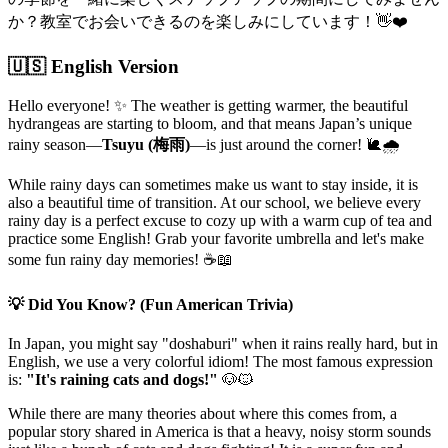
か？教室でお会いできるのを楽しみにしています！👋❤️
🇺🇸 English Version
Hello everyone! ✨ The weather is getting warmer, the beautiful
hydrangeas are starting to bloom, and that means Japan’s unique
rainy season—
Tsuyu (梅雨)
—is just around the corner! 🐌🌧️
While rainy days can sometimes make us want to stay inside, it is
also a beautiful time of transition. At our school, we believe every
rainy day is a perfect excuse to cozy up with a warm cup of tea and
practice some English! Grab your favorite umbrella and let's make
some fun rainy day memories! ☕📖
💡 Did You Know? (Fun American Trivia)
In Japan, you might say "doshaburi" when it rains really hard, but in
English, we use a very colorful idiom! The most famous expression
is:
"It's raining cats and dogs!"
🐶🐱
While there are many theories about where this comes from, a
popular story shared in America is that a heavy, noisy storm sounds