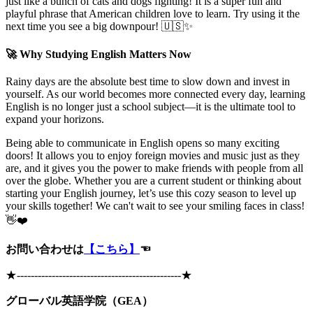
just like a bunch of cats and dogs fighting! It is a super fun and
playful phrase that American children love to learn. Try using it the
next time you see a big downpour! 🇺🇸✨
🚀 Why Studying English Matters Now
Rainy days are the absolute best time to slow down and invest in
yourself. As our world becomes more connected every day, learning
English is no longer just a school subject—it is the ultimate tool to
expand your horizons.
Being able to communicate in English opens so many exciting
doors! It allows you to enjoy foreign movies and music just as they
are, and it gives you the power to make friends with people from all
over the globe. Whether you are a current student or thinking about
starting your English journey, let’s use this cozy season to level up
your skills together! We can't wait to see your smiling faces in class!
👋❤️
お問い合わせは
【こちら】
☜
★
-----------------------------------------------
★
グローバル英語学院（GEA）