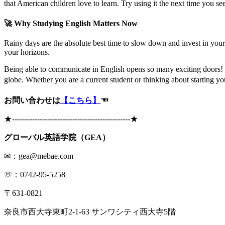
that American children love to learn. Try using it the next time you
🚀 Why Studying English Matters Now
Rainy days are the absolute best time to slow down and invest in your
your horizons.
Being able to communicate in English opens so many exciting doors! It
globe. Whether you are a current student or thinking about starting you
お問い合わせは
【こちら】
☜
★
-----------------------------------------------
★
グローバル英語学院（GEA）
✉：gea@mebae.com
☏：0742-95-5258
〒631-0821
奈良市西大寺東町2-1-63 サンワシティ西大寺5階