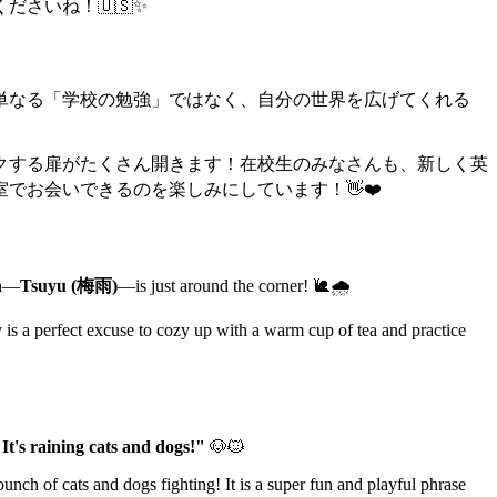
さいね！🇺🇸✨
単なる「学校の勉強」ではなく、自分の世界を広げてくれる
クする扉がたくさん開きます！在校生のみなさんも、新しく英
でお会いできるのを楽しみにしています！👋❤️
on—
Tsuyu (梅雨)
—is just around the corner! 🐌🌧️
y is a perfect excuse to cozy up with a warm cup of tea and practice
It's raining cats and dogs!"
🐶🐱
unch of cats and dogs fighting! It is a super fun and playful phrase