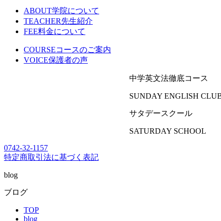
ABOUT
学院について
TEACHER
先生紹介
FEE
料金について
COURSE
コースのご案内
VOICE
保護者の声
中学英文法徹底コース
SUNDAY ENGLISH CLU
サタデースクール
SATURDAY SCHOOL
0742-32-1157
特定商取引法に基づく表記
blog
ブログ
TOP
blog