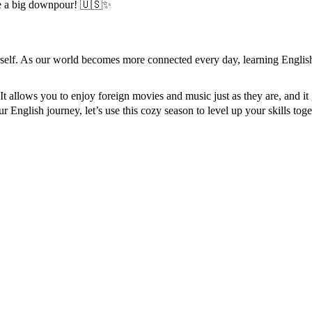
 see a big downpour! 🇺🇸✨
self. As our world becomes more connected every day, learning English i
 allows you to enjoy foreign movies and music just as they are, and it
r English journey, let’s use this cozy season to level up your skills tog