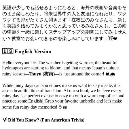
英語が少しでも話せるようになると、海外の映画や音楽をそ
のまま楽しめたり、将来世界中の人と友達になれたり、ワク
ワクする扉がたくさん開きます！在校生のみなさんも、新し
く英語を始めてみようかなと思っているみなさんも、この雨
の季節を一緒に楽しくステップアップの期間にしてみません
か？教室でお会いできるのを楽しみにしています！👋❤️
🇺🇸 English Version
Hello everyone! ✨ The weather is getting warmer, the beautiful
hydrangeas are starting to bloom, and that means Japan’s unique
rainy season—
Tsuyu (梅雨)
—is just around the corner! 🐌🌧️
While rainy days can sometimes make us want to stay inside, it is
also a beautiful time of transition. At our school, we believe every
rainy day is a perfect excuse to cozy up with a warm cup of tea and
practice some English! Grab your favorite umbrella and let's make
some fun rainy day memories! ☕📖
💡 Did You Know? (Fun American Trivia)