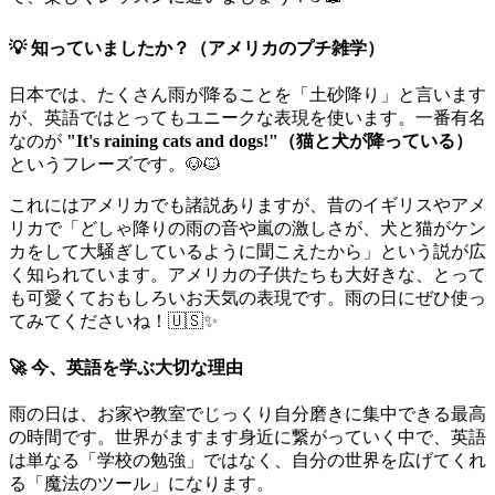
💡 知っていましたか？（アメリカのプチ雑学）
日本では、たくさん雨が降ることを「土砂降り」と言います
が、英語ではとってもユニークな表現を使います。一番有名
なのが
"It's raining cats and dogs!"（猫と犬が降っている）
というフレーズです。🐶🐱
これにはアメリカでも諸説ありますが、昔のイギリスやアメ
リカで「どしゃ降りの雨の音や嵐の激しさが、犬と猫がケン
カをして大騒ぎしているように聞こえたから」という説が広
く知られています。アメリカの子供たちも大好きな、とって
も可愛くておもしろいお天気の表現です。雨の日にぜひ使っ
てみてくださいね！🇺🇸✨
🚀 今、英語を学ぶ大切な理由
雨の日は、お家や教室でじっくり自分磨きに集中できる最高
の時間です。世界がますます身近に繋がっていく中で、英語
は単なる「学校の勉強」ではなく、自分の世界を広げてくれ
る「魔法のツール」になります。