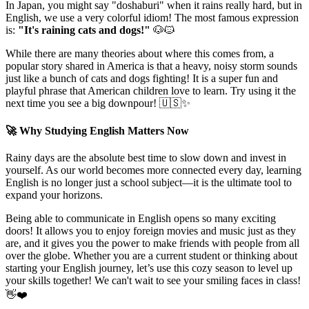
In Japan, you might say "doshaburi" when it rains really hard, but in
English, we use a very colorful idiom! The most famous expression
is:
"It's raining cats and dogs!"
🐶🐱
While there are many theories about where this comes from, a
popular story shared in America is that a heavy, noisy storm sounds
just like a bunch of cats and dogs fighting! It is a super fun and
playful phrase that American children love to learn. Try using it the
next time you see a big downpour! 🇺🇸✨
🚀 Why Studying English Matters Now
Rainy days are the absolute best time to slow down and invest in
yourself. As our world becomes more connected every day, learning
English is no longer just a school subject—it is the ultimate tool to
expand your horizons.
Being able to communicate in English opens so many exciting
doors! It allows you to enjoy foreign movies and music just as they
are, and it gives you the power to make friends with people from all
over the globe. Whether you are a current student or thinking about
starting your English journey, let’s use this cozy season to level up
your skills together! We can't wait to see your smiling faces in class!
👋❤️