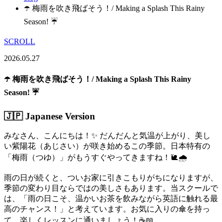
☂️ 梅雨を吹き飛ばそう！/ Making a Splash This Rainy
Season! ☔
SCROLL
2026.05.27
☂️ 梅雨を吹き飛ばそう！/ Making a Splash This Rainy
Season! ☔
🇯🇵 Japanese Version
みなさん、こんにちは！✨ だんだんと気温が上がり、美し
い紫陽花（あじさい）が咲き始めるこの季節。日本特有の
「梅雨（つゆ）」がもうすぐやってきますね！🐌🌧️
雨の日が続くと、ついお家に引きこもりがちになりますが、
季節の変わり目ならではの美しさもあります。当スクールで
は、「雨の日こそ、温かいお茶を飲みながら英語に触れる最
高のチャンス！」と考えています。お気に入りの傘を持っ
て、楽しくレッスンに通いましょう！☕📖